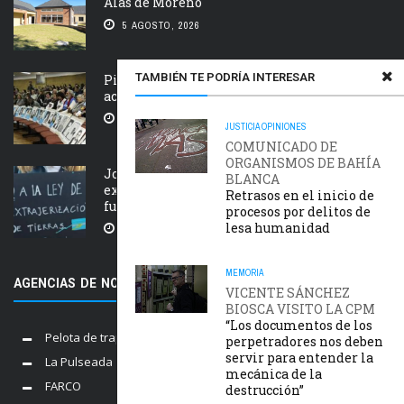
Alas de Moreno
5 AGOSTO, 2026
TAMBIÉN TE PODRÍA INTERESAR
Piden que el Tribunal Federal 2 de Rosario
acelere el juicio Saint Amant IV
5 AGOSTO, 2026
JUSTICIA
OPINIONES
COMUNICADO DE
ORGANISMOS DE BAHÍA
Jornada nacional en rechazo a la
BLANCA
extranjerización de tierras, manejo del
Retrasos en el inicio de
fuego y desalojos
procesos por delitos de
lesa humanidad
5 AGOSTO, 2026
MEMORIA
AGENCIAS DE NOTICIAS AMIGAS
VICENTE SÁNCHEZ
BIOSCA VISITO LA CPM
“Los documentos de los
Pelota de trapo
perpetradores nos deben
servir para entender la
La Pulseada
mecánica de la
FARCO
destrucción”