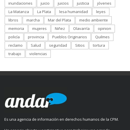
inundaciones
juicio
juicios
justicia
jóvenes
La Matanza
La Plata
lesa humanidad
leyes
libros
marcha
Mar del Plata
medio ambiente
memoria
mujeres
Niñez
Olavarría
opinion
policía
provincia
Pueblos Originarios
Quilmes
reclamo
Salud
seguridad
Sitios
tortura
trabajo
violencias
Es una agencia de información en derechos humanos de la CPM.