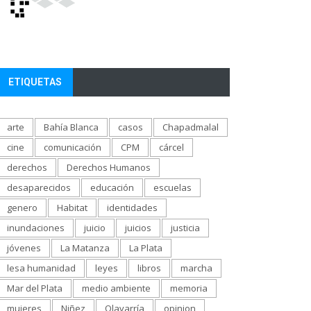
ETIQUETAS
arte
Bahía Blanca
casos
Chapadmalal
cine
comunicación
CPM
cárcel
derechos
Derechos Humanos
desaparecidos
educación
escuelas
genero
Habitat
identidades
inundaciones
juicio
juicios
justicia
jóvenes
La Matanza
La Plata
lesa humanidad
leyes
libros
marcha
Mar del Plata
medio ambiente
memoria
mujeres
Niñez
Olavarría
opinion