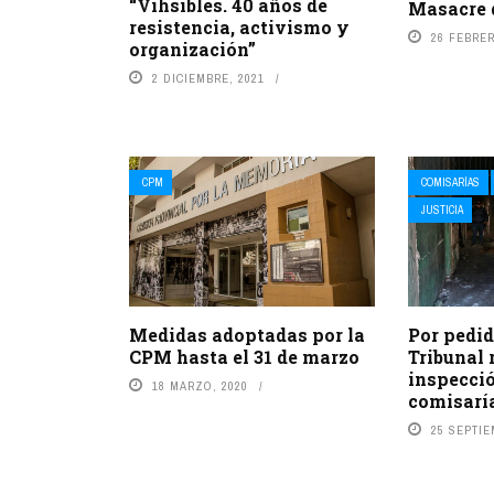
“Vihsibles. 40 años de
Masacre 
resistencia, activismo y
26 FEBRER
organización”
2 DICIEMBRE, 2021
CPM
COMISARÍAS
JUSTICIA
Medidas adoptadas por la
Por pedid
CPM hasta el 31 de marzo
Tribunal 
inspecció
18 MARZO, 2020
comisaría
25 SEPTIE