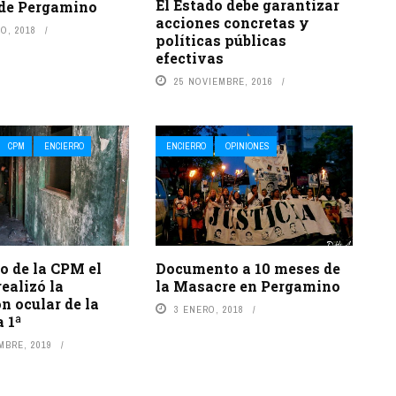
El Estado debe garantizar
de Pergamino
acciones concretas y
O, 2018
políticas públicas
efectivas
25 NOVIEMBRE, 2016
CPM
ENCIERRO
ENCIERRO
OPINIONES
o de la CPM el
Documento a 10 meses de
realizó la
la Masacre en Pergamino
n ocular de la
3 ENERO, 2018
 1ª
MBRE, 2019