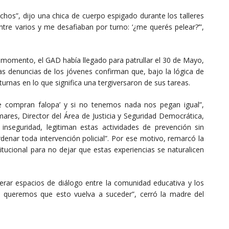
hos”, dijo una chica de cuerpo espigado durante los talleres
re varios y me desafiaban por turno: ‘¿me querés pelear?’”,
 momento, el GAD había llegado para patrullar el 30 de Mayo,
 las denuncias de los jóvenes confirman que, bajo la lógica de
turnas en lo que significa una tergiversaron de sus tareas.
e compran falopa’ y si no tenemos nada nos pegan igual”,
ares, Director del Área de Justicia y Seguridad Democrática,
nseguridad, legitiman estas actividades de prevención sin
rdenar toda intervención policial”. Por ese motivo, remarcó la
itucional para no dejar que estas experiencias se naturalicen
rar espacios de diálogo entre la comunidad educativa y los
 queremos que esto vuelva a suceder”, cerró la madre del