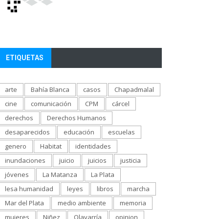
ETIQUETAS
arte
Bahía Blanca
casos
Chapadmalal
cine
comunicación
CPM
cárcel
derechos
Derechos Humanos
desaparecidos
educación
escuelas
genero
Habitat
identidades
inundaciones
juicio
juicios
justicia
jóvenes
La Matanza
La Plata
lesa humanidad
leyes
libros
marcha
Mar del Plata
medio ambiente
memoria
mujeres
Niñez
Olavarría
opinion