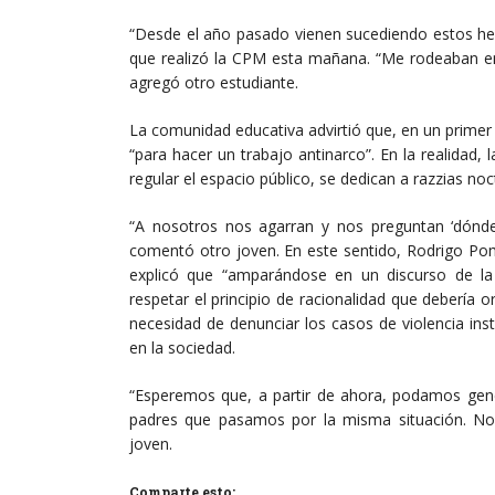
“Desde el año pasado vienen sucediendo estos hec
que realizó la CPM esta mañana. “Me rodeaban ent
agregó otro estudiante.
La comunidad educativa advirtió que, en un primer
“para hacer un trabajo antinarco”. En la realidad,
regular el espacio público, se dedican a razzias noc
“A nosotros nos agarran y nos preguntan ‘dónd
comentó otro joven. En este sentido, Rodrigo Pom
explicó que “amparándose en un discurso de la i
respetar el principio de racionalidad que debería o
necesidad de denunciar los casos de violencia inst
en la sociedad.
“Esperemos que, a partir de ahora, podamos gene
padres que pasamos por la misma situación. No
joven.
Comparte esto: