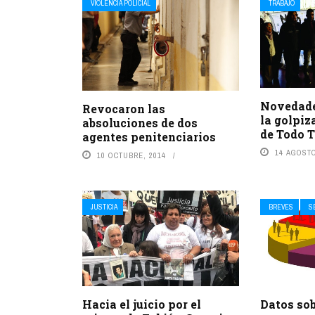
VIOLENCIA POLICIAL
TRABAJO
Novedade
Revocaron las
la golpiz
absoluciones de dos
de Todo T
agentes penitenciarios
14 AGOSTO
10 OCTUBRE, 2014
JUSTICIA
BREVES
S
Hacia el juicio por el
Datos sob