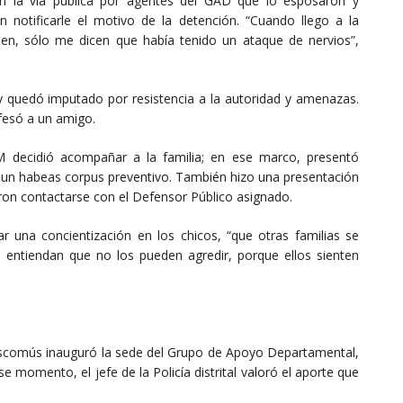
n la vía pública por agentes del GAD que lo esposaron y
n notificarle el motivo de la detención. “Cuando llego a la
en, sólo me dicen que había tenido un ataque de nervios”,
 y quedó imputado por resistencia a la autoridad y amenazas.
nfesó a un amigo.
 decidió acompañar a la familia; en ese marco, presentó
ió un habeas corpus preventivo. También hizo una presentación
eron contactarse con el Defensor Público asignado.
una concientización en los chicos, “que otras familias se
 entiendan que no los pueden agredir, porque ellos sienten
ascomús inauguró la sede del Grupo de Apoyo Departamental,
 momento, el jefe de la Policía distrital valoró el aporte que