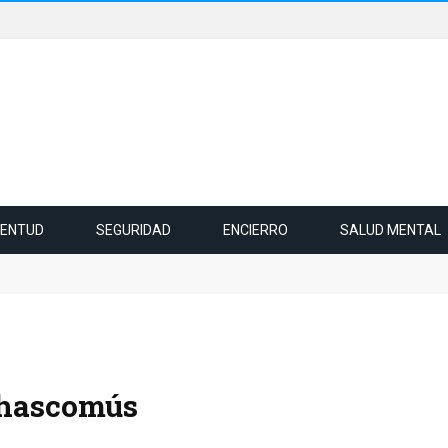
VENTUD
SEGURIDAD
ENCIERRO
SALUD MENTAL
zo a la extranjerización de tierras, manejo del fuego y desalojos
 Chascomús