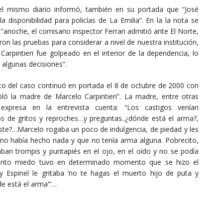
 el mismo diario informó, también en su portada que “José
 la disponibilidad para policías de La Emilia”. En la la nota se
“anoche, el comisario inspector Ferrari admitió ante El Norte,
ron las pruebas para considerar a nivel de nuestra institución,
 Carpintieri fue golpeado en el interior de la dependencia, lo
 algunas decisiones”.
to del caso continuó en portada el 8 de octubre de 2000 con
abló la madre de Marcelo Carpintieri”. La madre, entre otras
expresa en la entrevista cuenta: “Los castigos venían
 de gritos y reproches…y preguntas..¿dónde está el arma?,
te?…Marcelo rogaba un poco de indulgencia, de piedad y les
 no había hecho nada y que no tenía arma alguna. Pobrecito,
daban trompis y puntapiés en el ojo, en el oído y no se podía
anto miedo tuvo en determinado momento que se hizo el
 Espinel le gritaba ‘no te hagas el muerto hijo de puta y
e está el arma’”…