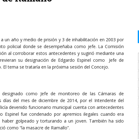
 un año y medio de prisión y 3 de inhabilitación en 2003 por
nto policial donde se desempeñaba como jefe. La Comisión
ión al corroborar estos antecedentes y sugirió mediante una
e revieran su designación de Edgardo Espinel como Jefe de
 El tema se trataría en la próxima sesión del Concejo.
ue designado como Jefe de monitoreo de las Cámaras de
s días del mes de diciembre de 2014, por el Intendente del
policía devenido funcionario municipal cuenta con antecedentes
do Espinel fue condenado por apremios ilegales cuando era
do haber golpeado y torturando a un joven. También ha sido
oció como “la masacre de Ramallo”.