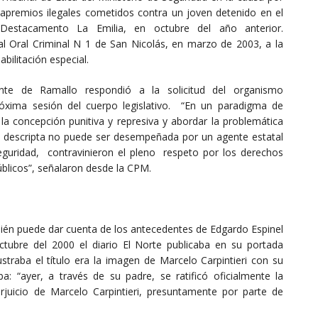
apremios ilegales cometidos contra un joven detenido en el
Destacamento La Emilia, en octubre del año anterior.
l Oral Criminal N 1 de San Nicolás, en marzo de 2003, a la
bilitación especial.
rante de Ramallo respondió a la solicitud del organismo
óxima sesión del cuerpo legislativo. “En un paradigma de
 concepción punitiva y represiva y abordar la problemática
a descripta no puede ser desempeñada por un agente estatal
uridad, contravinieron el pleno respeto por los derechos
úblicos”, señalaron desde la CPM.
mbién puede dar cuenta de los antecedentes de Edgardo Espinel
tubre del 2000 el diario El Norte publicaba en su portada
straba el título era la imagen de Marcelo Carpintieri con su
ba: “ayer, a través de su padre, se ratificó oficialmente la
juicio de Marcelo Carpintieri, presuntamente por parte de