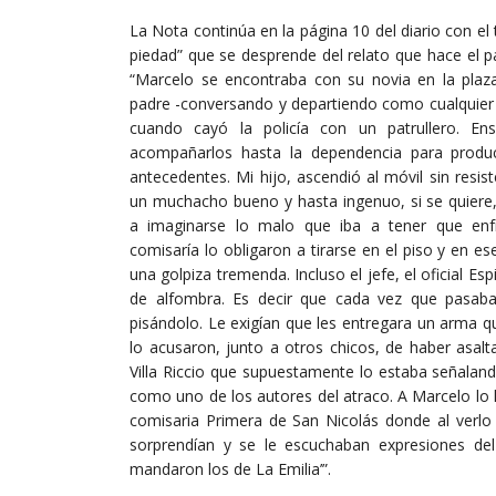
La Nota continúa en la página 10 del diario con el 
piedad” que se desprende del relato que hace el pa
“Marcelo se encontraba con su novia en la plaza
padre -conversando y departiendo como cualquie
cuando cayó la policía con un patrullero. Ens
acompañarlos hasta la dependencia para produc
antecedentes. Mi hijo, ascendió al móvil sin resis
un muchacho bueno y hasta ingenuo, si se quiere,
a imaginarse lo malo que iba a tener que enf
comisaría lo obligaron a tirarse en el piso y en e
una golpiza tremenda. Incluso el jefe, el oficial Es
de alfombra. Es decir que cada vez que pasaba 
pisándolo. Le exigían que les entregara un arma q
lo acusaron, junto a otros chicos, de haber asa
Villa Riccio que supuestamente lo estaba señalan
como uno de los autores del atraco. A Marcelo lo l
comisaria Primera de San Nicolás donde al verlo 
sorprendían y se le escuchaban expresiones del
mandaron los de La Emilia’”.