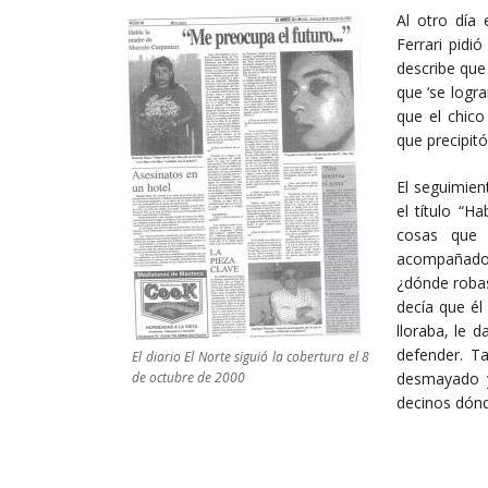
Al otro día
Ferrari pidió
describe que 
que ‘se logra
que el chico
que precipitó
El seguimien
el título “H
cosas que 
acompañados
¿dónde robas
decía que él
lloraba, le 
defender. T
El diario El Norte siguió la cobertura el 8
de octubre de 2000
desmayado y
decinos dónd