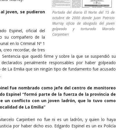
al joven, se pudieron
Portada del diario El Norte del 15 de
octubre de 2000 donde Juan Patricio
Murray oficia de abogado del joven
golpeado y torturado Marcelo
do Espinel, oficial del
Carpintieri
mo su compañero de la
unal en lo Criminal Nº 1
, creo recordar, de tres
es. Sentencia que quedó firme y sobre la que se suspendió su
o) declarados penalmente responsables por haber golpeado
o de La Emilia que sin ningún tipo de fundamento fue acusado
.
pinel fue nombrado como jefe del centro de monitoreo
o Espinel “formó parte de la fuerza de la provincia de
e un conflicto con un joven ladrón, que lo tuvo como
ocalidad de La Emilia”
arcelo Carpintieri no fue ni es un ladrón, y quien lo haya
sticia por haber dicho eso. Edgardo Espinel es un ex Policía