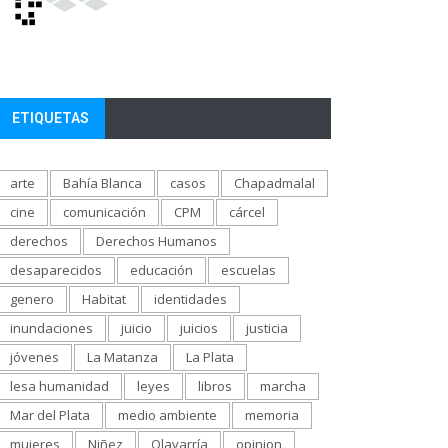
ETIQUETAS
arte
Bahía Blanca
casos
Chapadmalal
cine
comunicación
CPM
cárcel
derechos
Derechos Humanos
desaparecidos
educación
escuelas
genero
Habitat
identidades
inundaciones
juicio
juicios
justicia
jóvenes
La Matanza
La Plata
lesa humanidad
leyes
libros
marcha
Mar del Plata
medio ambiente
memoria
mujeres
Niñez
Olavarría
opinion