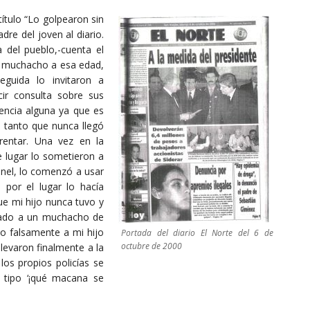
título “Lo golpearon sin
dre del joven al diario.
 del pueblo,-cuenta el
r muchacho a esa edad,
eguida lo invitaron a
ir consulta sobre sus
tencia alguna ya que es
 tanto que nunca llegó
rentar. Una vez en la
se lugar lo sometieron a
pinel, lo comenzó a usar
por el lugar lo hacía
ue mi hijo nunca tuvo y
ltado a un muchacho de
do falsamente a mi hijo
Portada del diario El Norte del 6 de
octubre de 2000
levaron finalmente a la
los propios policías se
 tipo ‘¡qué macana se