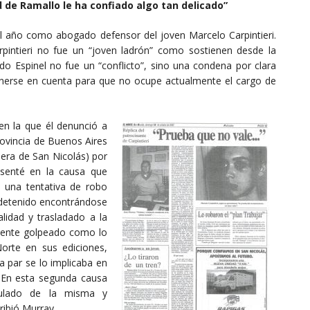
de Ramallo le ha confiado algo tan delicado”
quel año como abogado defensor del joven Marcelo Carpintieri.
pintieri no fue un “joven ladrón” como sostienen desde la
rdo Espinel no fue un “conflicto”, sino una condena por clara
enerse en cuenta para que no ocupe actualmente el cargo de
en la que él denunció a
rovincia de Buenos Aires
mera de San Nicolás) por
resenté en la causa que
n una tentativa de robo
 detenido encontrándose
lidad y trasladado a la
emente golpeado como lo
Norte en sus ediciones,
la par se lo implicaba en
. En esta segunda causa
culado de la misma y
ibió Murray.