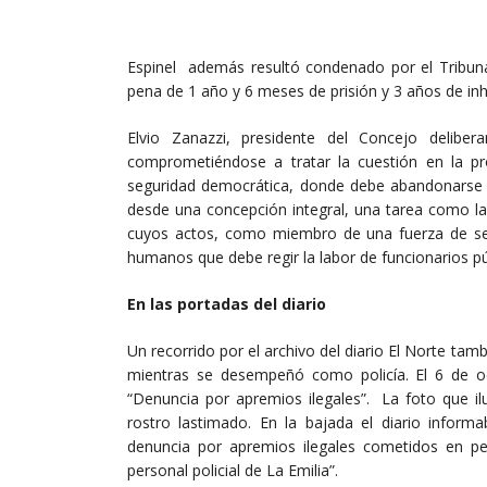
Espinel además resultó condenado por el Tribuna
pena de 1 año y 6 meses de prisión y 3 años de inha
Elvio Zanazzi, presidente del Concejo delibe
comprometiéndose a tratar la cuestión en la pr
seguridad democrática, donde debe abandonarse la
desde una concepción integral, una tarea como l
cuyos actos, como miembro de una fuerza de seg
humanos que debe regir la labor de funcionarios p
En las portadas del diario
Un recorrido por el archivo del diario El Norte ta
mientras se desempeñó como policía. El 6 de oc
“Denuncia por apremios ilegales”. La foto que ilu
rostro lastimado. En la bajada el diario informa
denuncia por apremios ilegales cometidos en per
personal policial de La Emilia”.