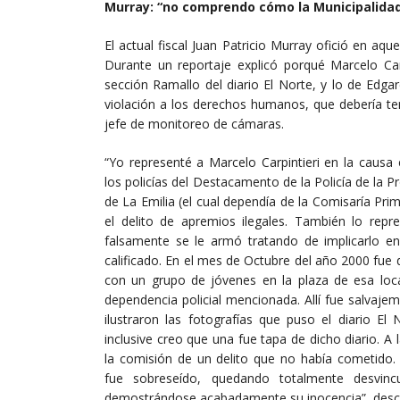
Murray: “no comprendo cómo la Municipalidad 
El actual fiscal Juan Patricio Murray ofició en a
Durante un reportaje explicó porqué Marcelo Car
sección Ramallo del diario El Norte, y lo de Edga
violación a los derechos humanos, que debería t
jefe de monitoreo de cámaras.
“Yo representé a Marcelo Carpintieri en la causa 
los policías del Destacamento de la Policía de la P
de La Emilia (el cual dependía de la Comisaría Pri
el delito de apremios ilegales. También lo rep
falsamente se le armó tratando de implicarlo e
calificado. En el mes de Octubre del año 2000 fue
con un grupo de jóvenes en la plaza de esa loca
dependencia policial mencionada. Allí fue salvaj
ilustraron las fotografías que puso el diario El 
inclusive creo que una fue tapa de dicho diario. A 
la comisión de un delito que no había cometido
fue sobreseído, quedando totalmente desvin
demostrándose acabadamente su inocencia”, descr