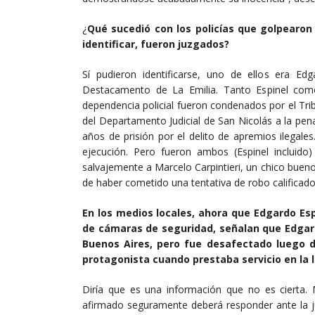
¿
Qué sucedió con los policías que golpearon 
identificar, fueron juzgados?
Sí pudieron identificarse, uno de ellos era Edga
Destacamento de La Emilia. Tanto Espinel co
dependencia policial fueron condenados por el Trib
del Departamento Judicial de San Nicolás a la pena
años de prisión por el delito de apremios ilegal
ejecución. Pero fueron ambos (Espinel incluid
salvajemente a Marcelo Carpintieri, un chico buen
de haber cometido una tentativa de robo calificado
En los medios locales, ahora que Edgardo Es
de cámaras de seguridad, señalan que Edgard
Buenos Aires, pero fue desafectado luego d
protagonista cuando prestaba servicio en la l
Diría que es una información que no es cierta. M
afirmado seguramente deberá responder ante la ju