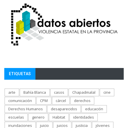
ETIQUETAS
arte
Bahía Blanca
casos
Chapadmalal
cine
comunicación
CPM
cárcel
derechos
Derechos Humanos
desaparecidos
educación
escuelas
genero
Habitat
identidades
inundaciones
juicio
juicios
justicia
jóvenes