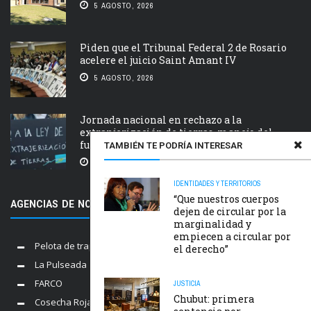
5 AGOSTO, 2026
Piden que el Tribunal Federal 2 de Rosario
acelere el juicio Saint Amant IV
5 AGOSTO, 2026
Jornada nacional en rechazo a la
extranjerización de tierras, manejo del
fuego y desalojos
TAMBIÉN TE PODRÍA INTERESAR
5 AGOSTO, 2026
IDENTIDADES Y TERRITORIOS
“Que nuestros cuerpos
AGENCIAS DE NOTICIAS AMIGAS
dejen de circular por la
marginalidad y
empiecen a circular por
Pelota de trapo
el derecho”
La Pulseada
FARCO
JUSTICIA
Chubut: primera
Cosecha Roja