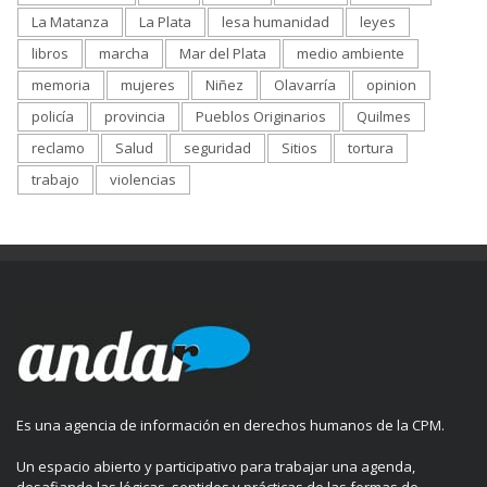
La Matanza
La Plata
lesa humanidad
leyes
libros
marcha
Mar del Plata
medio ambiente
memoria
mujeres
Niñez
Olavarría
opinion
policía
provincia
Pueblos Originarios
Quilmes
reclamo
Salud
seguridad
Sitios
tortura
trabajo
violencias
Es una agencia de información en derechos humanos de la CPM.
Un espacio abierto y participativo para trabajar una agenda,