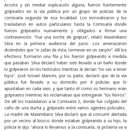
Acosta y sin mediar explicación alguna, fueron fuertemente
golpeados en la vía pública por un grupo de policías de la
comisaría segunda de esa localidad. Los inmovilizaron y los
trasladaron en autos particulares hasta la Comisaría donde
fueron golpeados nuevamente y obligados a firmar una
contravención. “Fue una noche de golpiza”, relató Maximiliano
Silva en la primera audiencia del juicio. Los amenazaron
diciéndoles que “si zafan de ésta, terminan en un zanjón”. Allí los
efectivos formaron una fila y los fueron golpeando a medida
que pasaban. Silva declaró haber sido llevado a un baño donde
lo golpearon en los testículos mientras le decían “no vas a tener
hijos”. José Ismael Mancini, por su parte, declaró que de la vía
pública fue llevado a su domicilio por 4 policías que lo
apuntaban en cada sien, y que tanto él como su hermano eran
golpeados mientras les reclamaban que entregaran “los fierros”.
De allí los trasladaron a la Comisaría 2, donde fue colgado del
caño de una ducha y golpeado entre varios agentes policiales.
La madre de Maximiliano Silva declaró que al concurrir alertada
por un vecino al kiosco donde estaban golpeando a su hijo, la
policía le dijo “ahora lo llevamos a la comisaría, la próxima va a