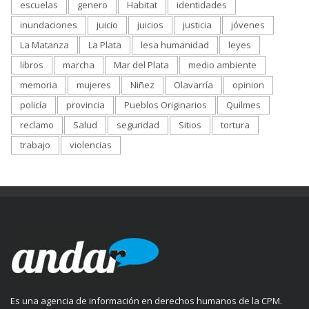
escuelas
genero
Habitat
identidades
inundaciones
juicio
juicios
justicia
jóvenes
La Matanza
La Plata
lesa humanidad
leyes
libros
marcha
Mar del Plata
medio ambiente
memoria
mujeres
Niñez
Olavarría
opinion
policía
provincia
Pueblos Originarios
Quilmes
reclamo
Salud
seguridad
Sitios
tortura
trabajo
violencias
Es una agencia de información en derechos humanos de la CPM.