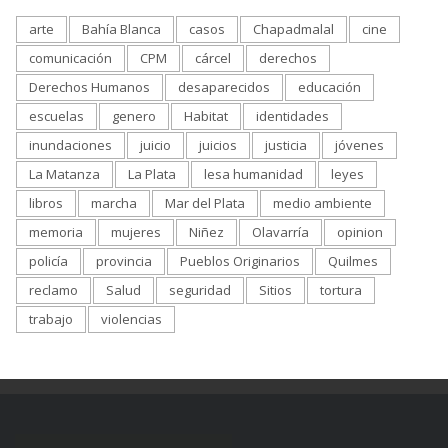
arte
Bahía Blanca
casos
Chapadmalal
cine
comunicación
CPM
cárcel
derechos
Derechos Humanos
desaparecidos
educación
escuelas
genero
Habitat
identidades
inundaciones
juicio
juicios
justicia
jóvenes
La Matanza
La Plata
lesa humanidad
leyes
libros
marcha
Mar del Plata
medio ambiente
memoria
mujeres
Niñez
Olavarría
opinion
policía
provincia
Pueblos Originarios
Quilmes
reclamo
Salud
seguridad
Sitios
tortura
trabajo
violencias