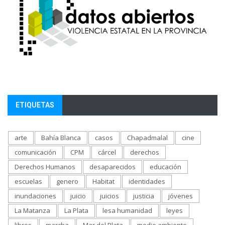
ETIQUETAS
arte
Bahía Blanca
casos
Chapadmalal
cine
comunicación
CPM
cárcel
derechos
Derechos Humanos
desaparecidos
educación
escuelas
genero
Habitat
identidades
inundaciones
juicio
juicios
justicia
jóvenes
La Matanza
La Plata
lesa humanidad
leyes
libros
marcha
Mar del Plata
medio ambiente