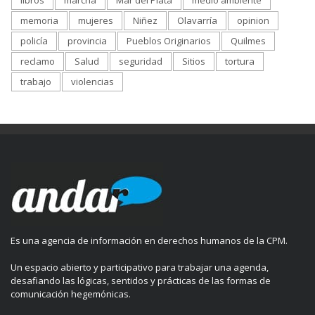
memoria
mujeres
Niñez
Olavarría
opinion
policía
provincia
Pueblos Originarios
Quilmes
reclamo
Salud
seguridad
Sitios
tortura
trabajo
violencias
Es una agencia de información en derechos humanos de la CPM.
Un espacio abierto y participativo para trabajar una agenda,
desafiando las lógicas, sentidos y prácticas de las formas de
comunicación hegemónicas.