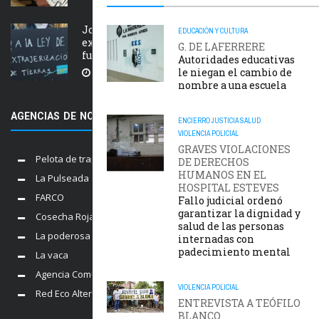
Jornada nacional en rechazo a la
EDUCACIÓN Y CULTURA
extranjerización de tierras, manejo del
G. DE LAFERRERE
fuego y desalojos
Autoridades educativas
le niegan el cambio de
5 AGOSTO, 2026
nombre a una escuela
AGENCIAS DE NOTICIAS AMIGAS
ENCIERRO
JUSTICIA
SALUD
VIOLENCIA POLICIAL
GRAVES VIOLACIONES
Pelota de trapo
DE DERECHOS
HUMANOS EN EL
La Pulseada
HOSPITAL ESTEVES
FARCO
Fallo judicial ordenó
garantizar la dignidad y
Cosecha Roja
salud de las personas
La poderosa
internadas con
padecimiento mental
La vaca
Agencia Comunica
VIOLENCIA POLICIAL
Red Eco Alternativo
ENTREVISTA A TEÓFILO
BLANCO