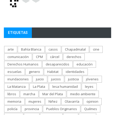
ETIQUETAS
arte
Bahía Blanca
casos
Chapadmalal
cine
comunicación
CPM
cárcel
derechos
Derechos Humanos
desaparecidos
educación
escuelas
genero
Habitat
identidades
inundaciones
juicio
juicios
justicia
jóvenes
La Matanza
La Plata
lesa humanidad
leyes
libros
marcha
Mar del Plata
medio ambiente
memoria
mujeres
Niñez
Olavarría
opinion
policía
provincia
Pueblos Originarios
Quilmes