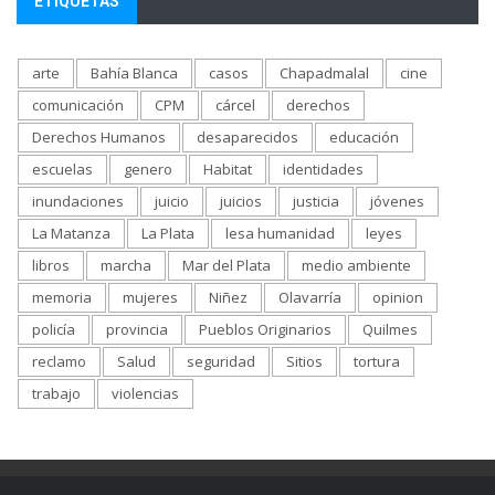
ETIQUETAS
arte
Bahía Blanca
casos
Chapadmalal
cine
comunicación
CPM
cárcel
derechos
Derechos Humanos
desaparecidos
educación
escuelas
genero
Habitat
identidades
inundaciones
juicio
juicios
justicia
jóvenes
La Matanza
La Plata
lesa humanidad
leyes
libros
marcha
Mar del Plata
medio ambiente
memoria
mujeres
Niñez
Olavarría
opinion
policía
provincia
Pueblos Originarios
Quilmes
reclamo
Salud
seguridad
Sitios
tortura
trabajo
violencias