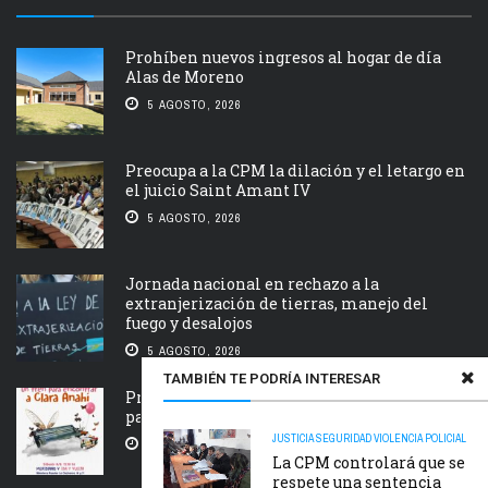
Prohíben nuevos ingresos al hogar de día
Alas de Moreno
5 AGOSTO, 2026
Preocupa a la CPM la dilación y el letargo en
el juicio Saint Amant IV
5 AGOSTO, 2026
Jornada nacional en rechazo a la
extranjerización de tierras, manejo del
fuego y desalojos
5 AGOSTO, 2026
TAMBIÉN TE PODRÍA INTERESAR
Próxima estación: un tren de ida y vuelta
para Clara Anahí
JUSTICIA
SEGURIDAD
VIOLENCIA POLICIAL
5 AGOSTO, 2026
La CPM controlará que se
respete una sentencia