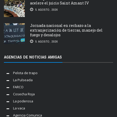
acelere el juicio Saint Amant IV
5 AGOSTO, 2026
Jornada nacional en rechazo a la
extranjerización de tierras, manejo del
fuego y desalojos
5 AGOSTO, 2026
AGENCIAS DE NOTICIAS AMIGAS
Pelota de trapo
La Pulseada
FARCO
Cosecha Roja
La poderosa
La vaca
Agencia Comunica