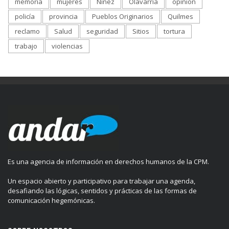
memoria
mujeres
Niñez
Olavarría
opinion
policía
provincia
Pueblos Originarios
Quilmes
reclamo
Salud
seguridad
Sitios
tortura
trabajo
violencias
Es una agencia de información en derechos humanos de la CPM.
Un espacio abierto y participativo para trabajar una agenda,
desafiando las lógicas, sentidos y prácticas de las formas de
comunicación hegemónicas.