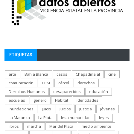
ETIQUETAS
arte
Bahía Blanca
casos
Chapadmalal
cine
comunicación
CPM
cárcel
derechos
Derechos Humanos
desaparecidos
educación
escuelas
genero
Habitat
identidades
inundaciones
juicio
juicios
justicia
jóvenes
La Matanza
La Plata
lesa humanidad
leyes
libros
marcha
Mar del Plata
medio ambiente