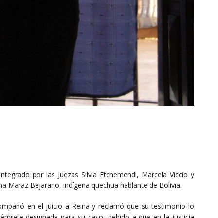
integrado por las Juezas Silvia Etchemendi, Marcela Viccio y
na Maraz Bejarano, indígena quechua hablante de Bolivia.
mpañó en el juicio a Reina y reclamó que su testimonio lo
térprete designada para su caso, debido a que en la justicia