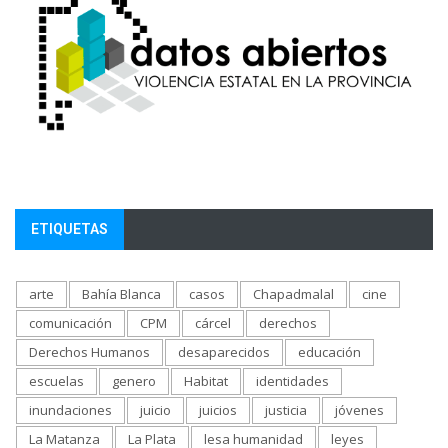
ETIQUETAS
arte
Bahía Blanca
casos
Chapadmalal
cine
comunicación
CPM
cárcel
derechos
Derechos Humanos
desaparecidos
educación
escuelas
genero
Habitat
identidades
inundaciones
juicio
juicios
justicia
jóvenes
La Matanza
La Plata
lesa humanidad
leyes