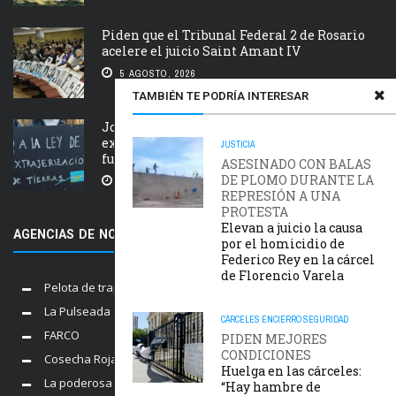
Piden que el Tribunal Federal 2 de Rosario
acelere el juicio Saint Amant IV
5 AGOSTO, 2026
TAMBIÉN TE PODRÍA INTERESAR
Jornada nacional en rechazo a la
extranjerización de tierras, manejo del
JUSTICIA
fuego y desalojos
ASESINADO CON BALAS
DE PLOMO DURANTE LA
5 AGOSTO, 2026
REPRESIÓN A UNA
PROTESTA
Elevan a juicio la causa
AGENCIAS DE NOTICIAS AMIGAS
por el homicidio de
Federico Rey en la cárcel
de Florencio Varela
Pelota de trapo
La Pulseada
CÁRCELES
ENCIERRO
SEGURIDAD
FARCO
PIDEN MEJORES
CONDICIONES
Cosecha Roja
Huelga en las cárceles:
La poderosa
“Hay hambre de