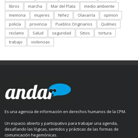
libros
marcha
Mar del Plata
medio ambiente
memoria
mujeres
Niñez
Olavarría
opinion
policía
provincia
Pueblos Originarios
Quilmes
reclamo
Salud
seguridad
Sitios
tortura
trabajo
violencias
Es una agencia de información en derechos humanos de la CPM.
Un espacio abierto y participativo para trabajar una agenda,
desafiando las lógicas, sentidos y prácticas de las formas de
comunicación hegemónicas.