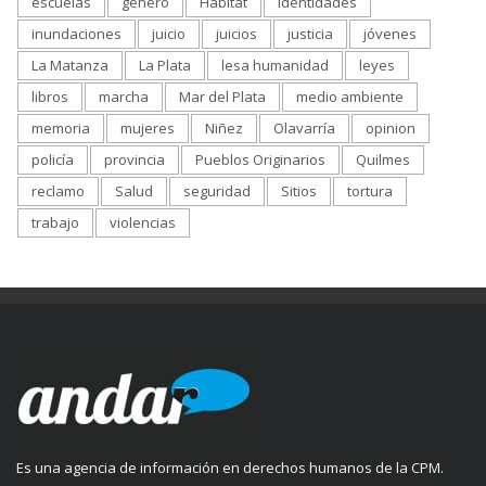
escuelas
genero
Habitat
identidades
inundaciones
juicio
juicios
justicia
jóvenes
La Matanza
La Plata
lesa humanidad
leyes
libros
marcha
Mar del Plata
medio ambiente
memoria
mujeres
Niñez
Olavarría
opinion
policía
provincia
Pueblos Originarios
Quilmes
reclamo
Salud
seguridad
Sitios
tortura
trabajo
violencias
Es una agencia de información en derechos humanos de la CPM.