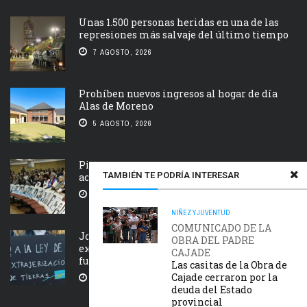
Unas 1.500 personas heridas en una de las
represiones más salvaje del último tiempo
7 AGOSTO, 2026
Prohíben nuevos ingresos al hogar de día
Alas de Moreno
5 AGOSTO, 2026
Piden que el Tribunal Federal 2 de Rosario
TAMBIÉN TE PODRÍA INTERESAR
acelere el juicio Saint Amant IV
5 AGOSTO, 2026
NIÑEZ Y JUVENTUD
COMUNICADO DE LA
Jornada nacional en rechazo a la
OBRA DEL PADRE
extranjerización de tierras, manejo del
CAJADE
fuego y desalojos
Las casitas de la Obra de
Cajade cerraron por la
5 AGOSTO, 2026
deuda del Estado
provincial