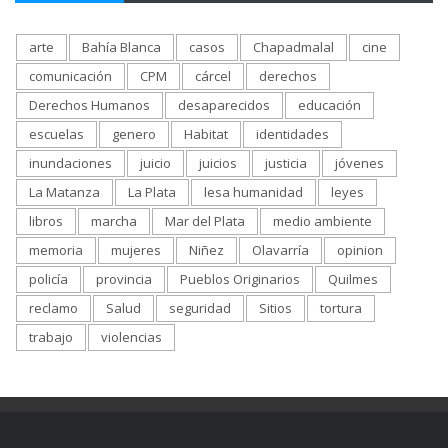
arte
Bahía Blanca
casos
Chapadmalal
cine
comunicación
CPM
cárcel
derechos
Derechos Humanos
desaparecidos
educación
escuelas
genero
Habitat
identidades
inundaciones
juicio
juicios
justicia
jóvenes
La Matanza
La Plata
lesa humanidad
leyes
libros
marcha
Mar del Plata
medio ambiente
memoria
mujeres
Niñez
Olavarría
opinion
policía
provincia
Pueblos Originarios
Quilmes
reclamo
Salud
seguridad
Sitios
tortura
trabajo
violencias