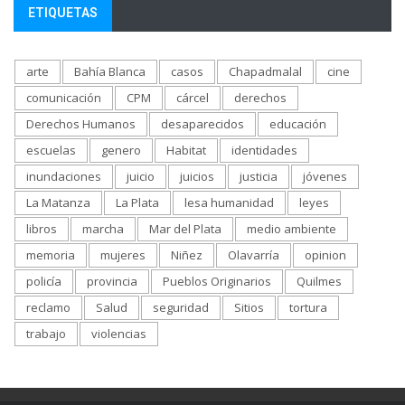
ETIQUETAS
arte
Bahía Blanca
casos
Chapadmalal
cine
comunicación
CPM
cárcel
derechos
Derechos Humanos
desaparecidos
educación
escuelas
genero
Habitat
identidades
inundaciones
juicio
juicios
justicia
jóvenes
La Matanza
La Plata
lesa humanidad
leyes
libros
marcha
Mar del Plata
medio ambiente
memoria
mujeres
Niñez
Olavarría
opinion
policía
provincia
Pueblos Originarios
Quilmes
reclamo
Salud
seguridad
Sitios
tortura
trabajo
violencias