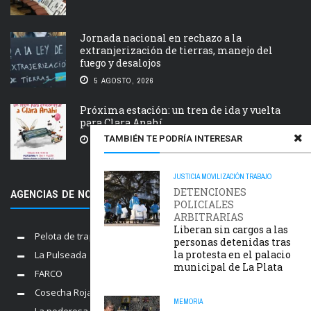
Jornada nacional en rechazo a la
extranjerización de tierras, manejo del
fuego y desalojos
5 AGOSTO, 2026
Próxima estación: un tren de ida y vuelta
para Clara Anahí
TAMBIÉN TE PODRÍA INTERESAR
5 AGOSTO, 2026
JUSTICIA
MOVILIZACIÓN
TRABAJO
DETENCIONES
AGENCIAS DE NOTICIAS AMIGAS
POLICIALES
ARBITRARIAS
Liberan sin cargos a las
Pelota de trapo
personas detenidas tras
la protesta en el palacio
La Pulseada
municipal de La Plata
FARCO
Cosecha Roja
MEMORIA
La poderosa