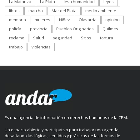
La Matanza
La Plata
lesa humanidad
leyes
libros
marcha
Mar del Plata
medio ambiente
memoria
mujeres
Niñez
Olavarría
opinion
policía
provincia
Pueblos Originarios
Quilmes
reclamo
Salud
seguridad
Sitios
tortura
trabajo
violencias
Es una agencia de información en derechos humanos de la CPM.
Un espacio abierto y participativo para trabajar una agenda,
desafiando las lógicas, sentidos y prácticas de las formas de