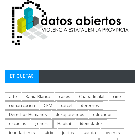
ETIQUETAS
arte
Bahía Blanca
casos
Chapadmalal
cine
comunicación
CPM
cárcel
derechos
Derechos Humanos
desaparecidos
educación
escuelas
genero
Habitat
identidades
inundaciones
juicio
juicios
justicia
jóvenes