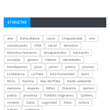
ETIQUETAS
arte
Bahía Blanca
casos
Chapadmalal
cine
comunicación
CPM
cárcel
derechos
Derechos Humanos
desaparecidos
educación
escuelas
genero
Habitat
identidades
inundaciones
juicio
juicios
justicia
jóvenes
La Matanza
La Plata
lesa humanidad
leyes
libros
marcha
Mar del Plata
medio ambiente
memoria
mujeres
Niñez
Olavarría
opinion
policía
provincia
Pueblos Originarios
Quilmes
reclamo
Salud
seguridad
Sitios
tortura
trabajo
violencias