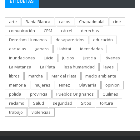
ETIQUETAS
arte
Bahía Blanca
casos
Chapadmalal
cine
comunicación
CPM
cárcel
derechos
Derechos Humanos
desaparecidos
educación
escuelas
genero
Habitat
identidades
inundaciones
juicio
juicios
justicia
jóvenes
La Matanza
La Plata
lesa humanidad
leyes
libros
marcha
Mar del Plata
medio ambiente
memoria
mujeres
Niñez
Olavarría
opinion
policía
provincia
Pueblos Originarios
Quilmes
reclamo
Salud
seguridad
Sitios
tortura
trabajo
violencias