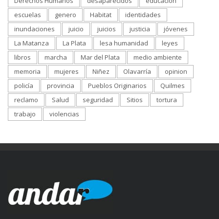
Derechos Humanos
desaparecidos
educación
escuelas
genero
Habitat
identidades
inundaciones
juicio
juicios
justicia
jóvenes
La Matanza
La Plata
lesa humanidad
leyes
libros
marcha
Mar del Plata
medio ambiente
memoria
mujeres
Niñez
Olavarría
opinion
policía
provincia
Pueblos Originarios
Quilmes
reclamo
Salud
seguridad
Sitios
tortura
trabajo
violencias