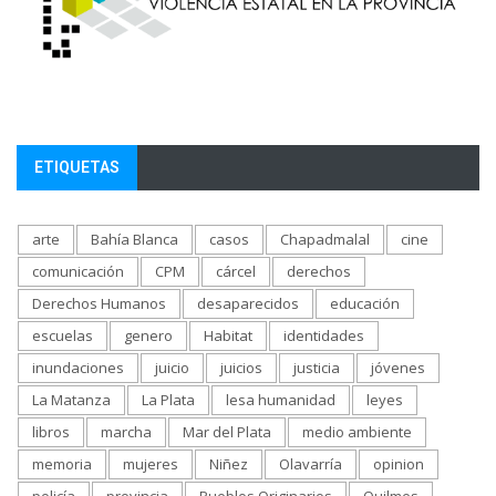
ETIQUETAS
arte
Bahía Blanca
casos
Chapadmalal
cine
comunicación
CPM
cárcel
derechos
Derechos Humanos
desaparecidos
educación
escuelas
genero
Habitat
identidades
inundaciones
juicio
juicios
justicia
jóvenes
La Matanza
La Plata
lesa humanidad
leyes
libros
marcha
Mar del Plata
medio ambiente
memoria
mujeres
Niñez
Olavarría
opinion