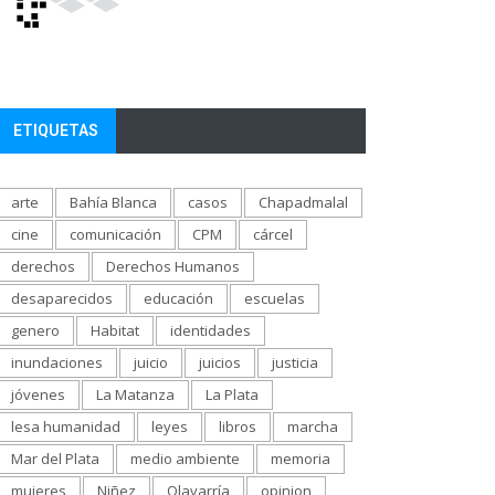
ETIQUETAS
arte
Bahía Blanca
casos
Chapadmalal
cine
comunicación
CPM
cárcel
derechos
Derechos Humanos
desaparecidos
educación
escuelas
genero
Habitat
identidades
inundaciones
juicio
juicios
justicia
jóvenes
La Matanza
La Plata
lesa humanidad
leyes
libros
marcha
Mar del Plata
medio ambiente
memoria
mujeres
Niñez
Olavarría
opinion