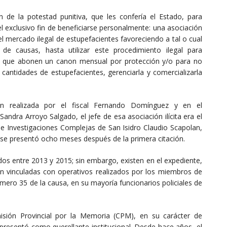
ron de la potestad punitiva, que les confería el Estado, para
el exclusivo fin de beneficiarse personalmente: una asociación
el mercado ilegal de estupefacientes favoreciendo a tal o cual
e causas, hasta utilizar este procedimiento ilegal para
ra que abonen un canon mensual por protección y/o para no
 cantidades de estupefacientes, gerenciarla y comercializarla
n realizada por el fiscal Fernando Domínguez y en el
andra Arroyo Salgado, el jefe de esa asociación ilícita era el
 de Investigaciones Complejas de San Isidro Claudio Scapolan,
n se presentó ocho meses después de la primera citación.
idos entre 2013 y 2015; sin embargo, existen en el expediente,
 vinculadas con operativos realizados por los miembros de
úmero 35 de la causa, en su mayoría funcionarios policiales de
misión Provincial por la Memoria (CPM), en su carácter de
presentó como querellante institucional. Desde hace años, el