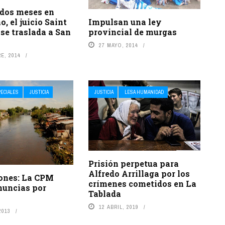
 dos meses en
Impulsan una ley
, el juicio Saint
provincial de murgas
se traslada a San
27 MAYO, 2014
E, 2014
ECIALES
JUSTICIA
JUSTICIA
LESA HUMANIDAD
Prisión perpetua para
Alfredo Arrillaga por los
ones: La CPM
crímenes cometidos en La
nuncias por
Tablada
12 ABRIL, 2019
2013