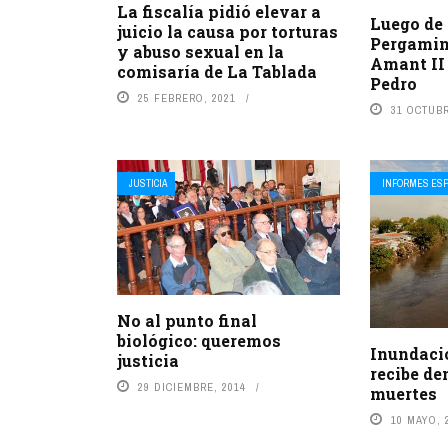
La fiscalía pidió elevar a
Luego de
juicio la causa por torturas
Pergamino
y abuso sexual en la
Amant II 
comisaría de La Tablada
Pedro
25 FEBRERO, 2021
31 OCTUBR
JUSTICIA
INFORMES ESP
No al punto final
biológico: queremos
Inundaci
justicia
recibe de
29 DICIEMBRE, 2014
muertes
10 MAYO, 