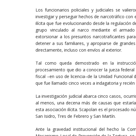
Los funcionarios policiales y judiciales se valie
investigar y perseguir hechos de narcotráfico con 
ilícita que fue evolucionando desde la regulación d
grupo vinculado al narco mediante el armado d
extorsionar a los presuntos narcotraficantes pa
detener a sus familiares, y apropiarse de grandes
directamente, incluso con envíos al exterior.
Tal como queda demostrado en la instrucció
procesamiento que dio a conocer la jueza federal S
fiscal –en uso de licencia–de la Unidad Funcional
que fue llamado cinco veces a indagatoria y recié
La investigación judicial abarca cinco casos, ocurr
al menos, una decena más de causas que estarían
esta asociación ilícita. Scapolan es el procesado n
San Isidro, Tres de Febrero y San Martín.
Ante la gravedad institucional del hecho la Co
Mecanismo Local de Prevención de la Tortura, se 