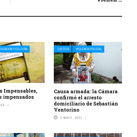
DUCACIÓN Y CULTURA
JUSTICIA
VIOLENCIA POLICIAL
s Impensables,
Causa armada: la Cámara
s impensados
confirmó el arresto
domiciliario de Sebastián
014
Ventorino
3 MAYO, 2021