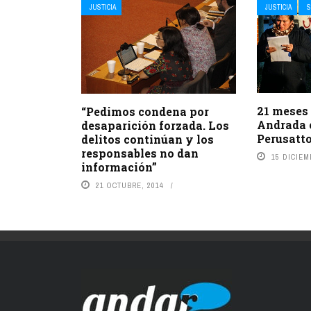
JUSTICIA
JUSTICIA
S
21 meses
“Pedimos condena por
Andrada 
desaparición forzada. Los
Perusatt
delitos continúan y los
responsables no dan
15 DICIEM
información”
21 OCTUBRE, 2014