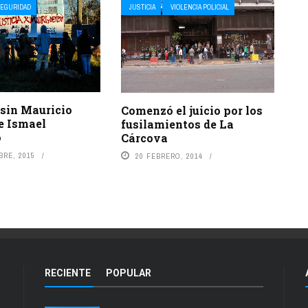
EGURIDAD
JUSTICIA
VIOLENCIA POLICIAL
 sin Mauricio
Comenzó el juicio por los
e Ismael
fusilamientos de La
o
Cárcova
BRE, 2015
20 FEBRERO, 2014
RECIENTE
POPULAR