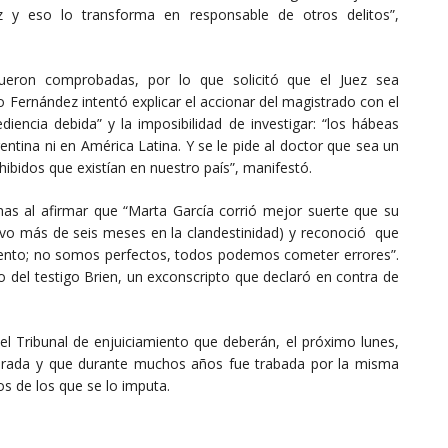
z y eso lo transforma en responsable de otros delitos”,
fueron comprobadas, por lo que solicitó que el Juez sea
 Fernández intentó explicar el accionar del magistrado con el
iencia debida” y la imposibilidad de investigar: “los hábeas
ntina ni en América Latina. Y se le pide al doctor que sea un
ibidos que existían en nuestro país”, manifestó.
timas al afirmar que “Marta García corrió mejor suerte que su
tuvo más de seis meses en la clandestinidad) y reconoció que
ento; no somos perfectos, todos podemos cometer errores”.
o del testigo Brien, un exconscripto que declaró en contra de
el Tribunal de enjuiciamiento que deberán, el próximo lunes,
perada y que durante muchos años fue trabada por la misma
tos de los que se lo imputa.