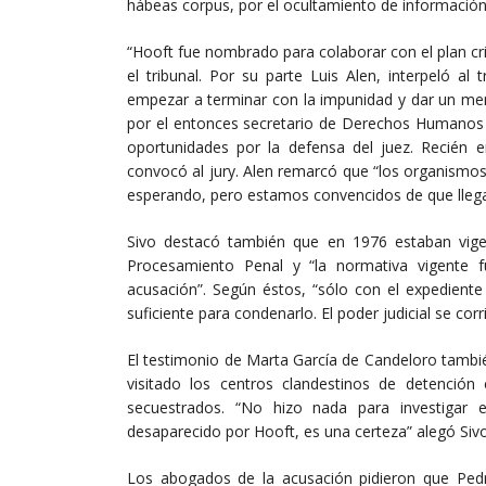
hábeas corpus, por el ocultamiento de informació
“Hooft fue nombrado para colaborar con el plan crim
el tribunal. Por su parte Luis Alen, interpeló al
empezar a terminar con la impunidad y dar un men
por el entonces secretario de Derechos Humanos 
oportunidades por la defensa del juez. Recién
convocó al jury. Alen remarcó que “los organism
esperando, pero estamos convencidos de que llegará
Sivo destacó también que en 1976 estaban vigent
Procesamiento Penal y “la normativa vigente 
acusación”. Según éstos, “sólo con el expedient
suficiente para condenarlo. El poder judicial se corr
El testimonio de Marta García de Candeloro tambié
visitado los centros clandestinos de detención
secuestrados. “No hizo nada para investigar
desaparecido por Hooft, es una certeza” alegó Sivo
Los abogados de la acusación pidieron que Pedro