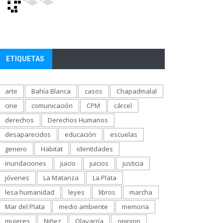
ETIQUETAS
arte
Bahía Blanca
casos
Chapadmalal
cine
comunicación
CPM
cárcel
derechos
Derechos Humanos
desaparecidos
educación
escuelas
genero
Habitat
identidades
inundaciones
juicio
juicios
justicia
jóvenes
La Matanza
La Plata
lesa humanidad
leyes
libros
marcha
Mar del Plata
medio ambiente
memoria
mujeres
Niñez
Olavarría
opinion