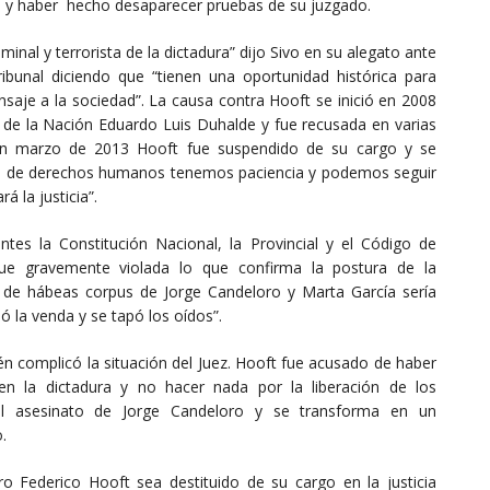
n y haber hecho desaparecer pruebas de su juzgado.
inal y terrorista de la dictadura” dijo Sivo en su alegato ante
 tribunal diciendo que “tienen una oportunidad histórica para
saje a la sociedad”. La causa contra Hooft se inició en 2008
de la Nación Eduardo Luis Duhalde y fue recusada en varias
 en marzo de 2013 Hooft fue suspendido de su cargo y se
os de derechos humanos tenemos paciencia y podemos seguir
 la justicia”.
es la Constitución Nacional, la Provincial y el Código de
fue gravemente violada lo que confirma la postura de la
e de hábeas corpus de Jorge Candeloro y Marta García sería
ió la venda y se tapó los oídos”.
n complicó la situación del Juez. Hooft fue acusado de haber
 en la dictadura y no hacer nada por la liberación de los
 el asesinato de Jorge Candeloro y se transforma en un
.
 Federico Hooft sea destituido de su cargo en la justicia