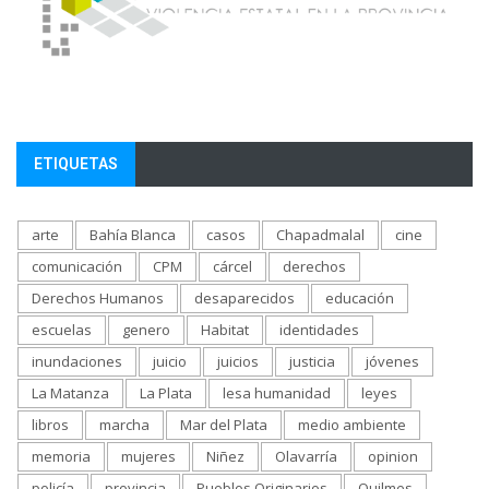
ETIQUETAS
arte
Bahía Blanca
casos
Chapadmalal
cine
comunicación
CPM
cárcel
derechos
Derechos Humanos
desaparecidos
educación
escuelas
genero
Habitat
identidades
inundaciones
juicio
juicios
justicia
jóvenes
La Matanza
La Plata
lesa humanidad
leyes
libros
marcha
Mar del Plata
medio ambiente
memoria
mujeres
Niñez
Olavarría
opinion
policía
provincia
Pueblos Originarios
Quilmes