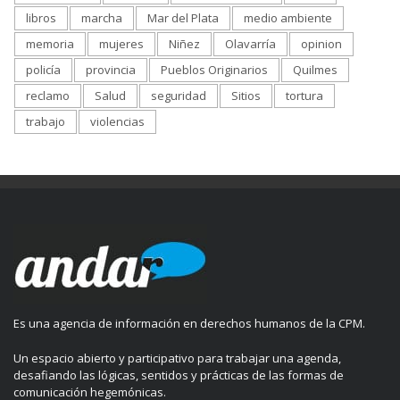
libros
marcha
Mar del Plata
medio ambiente
memoria
mujeres
Niñez
Olavarría
opinion
policía
provincia
Pueblos Originarios
Quilmes
reclamo
Salud
seguridad
Sitios
tortura
trabajo
violencias
Es una agencia de información en derechos humanos de la CPM.
Un espacio abierto y participativo para trabajar una agenda,
desafiando las lógicas, sentidos y prácticas de las formas de
comunicación hegemónicas.