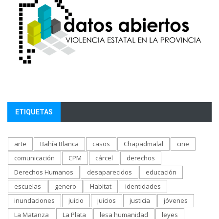
ETIQUETAS
arte
Bahía Blanca
casos
Chapadmalal
cine
comunicación
CPM
cárcel
derechos
Derechos Humanos
desaparecidos
educación
escuelas
genero
Habitat
identidades
inundaciones
juicio
juicios
justicia
jóvenes
La Matanza
La Plata
lesa humanidad
leyes