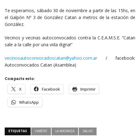
Te esperamos, sábado 30 de noviembre a partir de las 15hs, en
el Galpón Nº 3 de González Catan a metros de la estación de
González.
Vecinos y vecinas autoconvocados contra la C.E.A.M.S.E. “Catan
sale a la calle por una vida digna!”
vecinosautoconvocadoscatan@yahoo.com.ar
/ facebook:
Autoconvocados Catan (Asamblea)
Comparte esto:
X
Facebook
Imprimir
WhatsApp
ETIQUETAS
HABITAT
LA MATANZA
SALUD