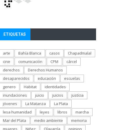
ETIQUETAS
arte
Bahía Blanca
casos
Chapadmalal
cine
comunicación
CPM
cárcel
derechos
Derechos Humanos
desaparecidos
educación
escuelas
genero
Habitat
identidades
inundaciones
juicio
juicios
justicia
jóvenes
La Matanza
La Plata
lesa humanidad
leyes
libros
marcha
Mar del Plata
medio ambiente
memoria
mujeres
Niñez
Olavarría
opinion