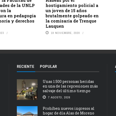
 la Facultad de
Habeas por el
des de la UNLP
hostigamiento policial a
ron la
un joven de 15 años
ura en pedagogía
brutalmente golpeado en
moria y derechos
la comisaría de Trenque
Lauquen
023
19 NOVIEMBRE, 2020
RECIENTE
POPULAR
Unas 1.500 personas heridas
en una de las represiones más
salvaje del último tiempo
7 AGOSTO, 2026
Prohíben nuevos ingresos al
hogar de día Alas de Moreno