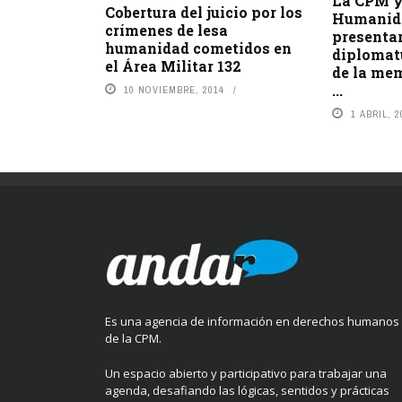
La CPM y
Cobertura del juicio por los
Humanida
crímenes de lesa
presenta
humanidad cometidos en
diplomat
el Área Militar 132
de la me
...
10 NOVIEMBRE, 2014
1 ABRIL, 2
Es una agencia de información en derechos humanos
de la CPM.
Un espacio abierto y participativo para trabajar una
agenda, desafiando las lógicas, sentidos y prácticas