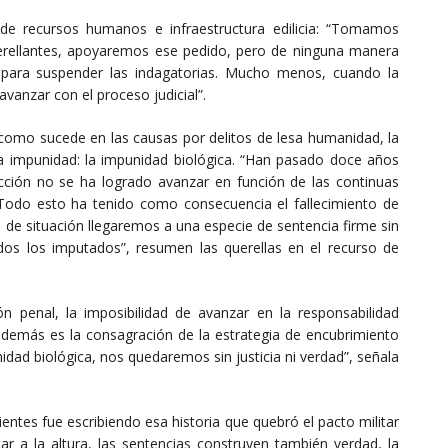
 de recursos humanos e infraestructura edilicia: “Tomamos
erellantes, apoyaremos ese pedido, pero de ninguna manera
para suspender las indagatorias. Mucho menos, cuando la
vanzar con el proceso judicial”.
como sucede en las causas por delitos de lesa humanidad, la
 la impunidad: la impunidad biológica. “Han pasado doce años
rucción no se ha logrado avanzar en función de las continuas
s. Todo esto ha tenido como consecuencia el fallecimiento de
 de situación llegaremos a una especie de sentencia firme sin
todos los imputados”, resumen las querellas en el recurso de
ón penal, la imposibilidad de avanzar en la responsabilidad
 además es la consagración de la estrategia de encubrimiento
nidad biológica, nos quedaremos sin justicia ni verdad”, señala
entes fue escribiendo esa historia que quebró el pacto militar
tar a la altura, las sentencias construyen también verdad, la