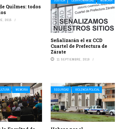
JUSTICIA
LESA HUMANIDAD
MEMORIA
de Quilmes: todos
dos
E, 2015
Señalizarán el ex CCD
Cuartel de Prefectura de
Zárate
11 SEPTIEMBRE, 2019
CULTURA
MEMORIA
SEGURIDAD
VIOLENCIA POLICIAL