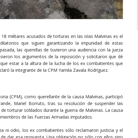
 18 militares acusados de torturas en las islas Malvinas es el
 dilatorios que siguen garantizando la impunidad de estas
sada, las querellas de tuvieron una audiencia con la jueza
ieron los argumentos de la reposición y solicitaron que dé
 que estar a la altura de la lucha de los ex combatientes que
eclaró la integrante de la CPM Yamila Zavala Rodríguez.
oria (CPM), como querellante de la causa Malvinas, participó
ande, Mariel Borruto, tras su resolución de suspender las
 de torturar soldados durante la guerra de Malvinas. La causa
95 miembros de las Fuerzas Armadas imputados.
 ni odio, los ex combatientes sólo reclamaron justicia y el
l de dar esa respuesta. Una obligación no sólo con ellos sino