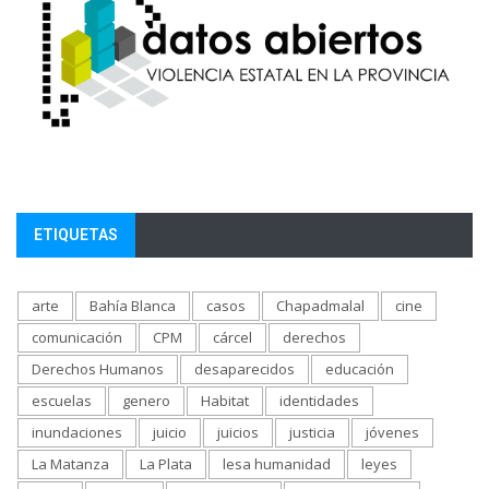
ETIQUETAS
arte
Bahía Blanca
casos
Chapadmalal
cine
comunicación
CPM
cárcel
derechos
Derechos Humanos
desaparecidos
educación
escuelas
genero
Habitat
identidades
inundaciones
juicio
juicios
justicia
jóvenes
La Matanza
La Plata
lesa humanidad
leyes