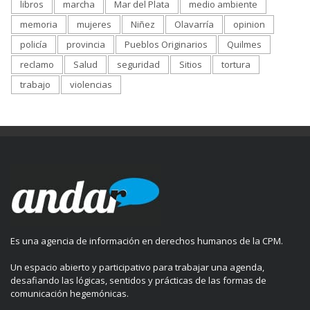
libros
marcha
Mar del Plata
medio ambiente
memoria
mujeres
Niñez
Olavarría
opinion
policía
provincia
Pueblos Originarios
Quilmes
reclamo
Salud
seguridad
Sitios
tortura
trabajo
violencias
Es una agencia de información en derechos humanos de la CPM.
Un espacio abierto y participativo para trabajar una agenda,
desafiando las lógicas, sentidos y prácticas de las formas de
comunicación hegemónicas.