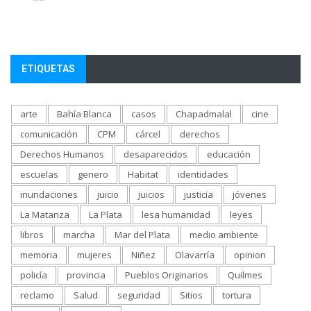
ETIQUETAS
arte
Bahía Blanca
casos
Chapadmalal
cine
comunicación
CPM
cárcel
derechos
Derechos Humanos
desaparecidos
educación
escuelas
genero
Habitat
identidades
inundaciones
juicio
juicios
justicia
jóvenes
La Matanza
La Plata
lesa humanidad
leyes
libros
marcha
Mar del Plata
medio ambiente
memoria
mujeres
Niñez
Olavarría
opinion
policía
provincia
Pueblos Originarios
Quilmes
reclamo
Salud
seguridad
Sitios
tortura