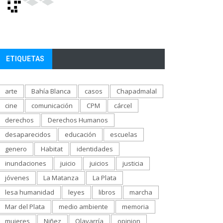
ETIQUETAS
arte
Bahía Blanca
casos
Chapadmalal
cine
comunicación
CPM
cárcel
derechos
Derechos Humanos
desaparecidos
educación
escuelas
genero
Habitat
identidades
inundaciones
juicio
juicios
justicia
jóvenes
La Matanza
La Plata
lesa humanidad
leyes
libros
marcha
Mar del Plata
medio ambiente
memoria
mujeres
Niñez
Olavarría
opinion