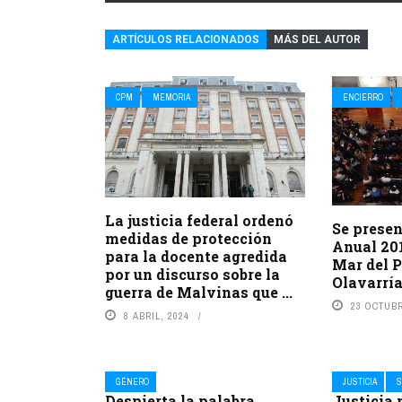
ARTÍCULOS RELACIONADOS
MÁS DEL AUTOR
CPM
MEMORIA
ENCIERRO
La justicia federal ordenó
Se presen
medidas de protección
Anual 20
para la docente agredida
Mar del P
por un discurso sobre la
Olavarrí
guerra de Malvinas que ...
23 OCTUBR
8 ABRIL, 2024
GÉNERO
JUSTICIA
S
Despierta la palabra
Justicia