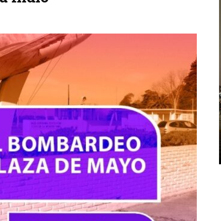
CPM
MEMORIA
DÉCIMA CONFERENCIA
MEMORIA Y DEMOCRACIA: SE
DESARROLLA LA CONFERENCIA
ANUAL ...
Entre el 28 de julio y el 1 de agosto de 2026 en la
Universidad Torcuato Di Tella se desarrolla el
10º Congreso Anual de la Memory Studies
Association que ...