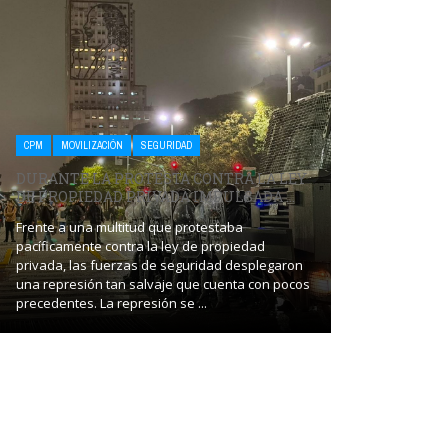
CPM
SALUD
CPM
MOVILIZACIÓN
SEGURIDAD
ALOJA PERS
DURANTE LA PROTESTA CONTRA LA LEY
PROHÍBEN
DE PROPIEDAD PRIVADA IMPULSADA ...
AL HOGAR .
Frente a una multitud que protestaba
pacíficamente contra la ley de propiedad
A partir de una 
privada, las fuerzas de seguridad desplegaron
cabo por el Juz
una represión tan salvaje que cuenta con pocos
cargo del magis
precedentes. La represión se ...
Comisión Provinci