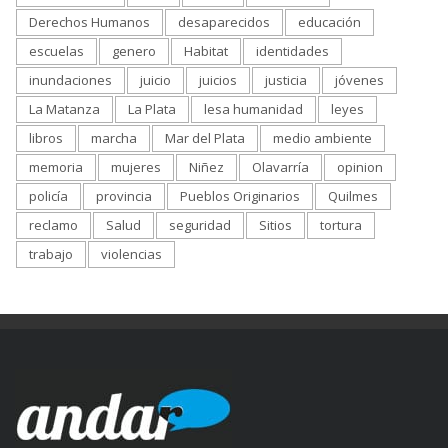
Derechos Humanos
desaparecidos
educación
escuelas
genero
Habitat
identidades
inundaciones
juicio
juicios
justicia
jóvenes
La Matanza
La Plata
lesa humanidad
leyes
libros
marcha
Mar del Plata
medio ambiente
memoria
mujeres
Niñez
Olavarría
opinion
policía
provincia
Pueblos Originarios
Quilmes
reclamo
Salud
seguridad
Sitios
tortura
trabajo
violencias