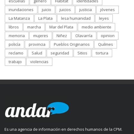
escuelas
genero
Habitat
identidades
inundaciones
juicio
juicios
justicia
jóvenes
La Matanza
La Plata
lesa humanidad
leyes
libros
marcha
Mar del Plata
medio ambiente
memoria
mujeres
Niñez
Olavarría
opinion
policía
provincia
Pueblos Originarios
Quilmes
reclamo
Salud
seguridad
Sitios
tortura
trabajo
violencias
Es una agencia de información en derechos humanos de la CPM.