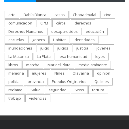
arte
Bahía Blanca
casos
Chapadmalal
cine
comunicación
CPM
cárcel
derechos
Derechos Humanos
desaparecidos
educación
escuelas
genero
Habitat
identidades
inundaciones
juicio
juicios
justicia
jóvenes
La Matanza
La Plata
lesa humanidad
leyes
libros
marcha
Mar del Plata
medio ambiente
memoria
mujeres
Niñez
Olavarría
opinion
policía
provincia
Pueblos Originarios
Quilmes
reclamo
Salud
seguridad
Sitios
tortura
trabajo
violencias