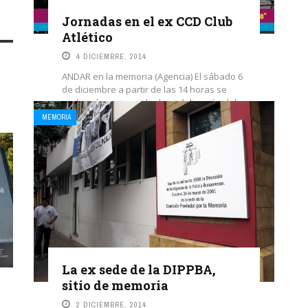
Jornadas en el ex CCD Club
Atlético
4 DICIEMBRE, 2014
ANDAR en la memoria (Agencia) El sábado 6
de diciembre a partir de las 14 horas se
realizará una jornada de visibilización del
ex ...
MEMORIA
LEE MAS
La ex sede de la DIPPBA,
sitio de memoria
2 DICIEMBRE, 2014