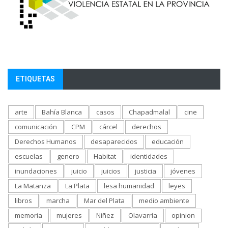
ETIQUETAS
arte
Bahía Blanca
casos
Chapadmalal
cine
comunicación
CPM
cárcel
derechos
Derechos Humanos
desaparecidos
educación
escuelas
genero
Habitat
identidades
inundaciones
juicio
juicios
justicia
jóvenes
La Matanza
La Plata
lesa humanidad
leyes
libros
marcha
Mar del Plata
medio ambiente
memoria
mujeres
Niñez
Olavarría
opinion