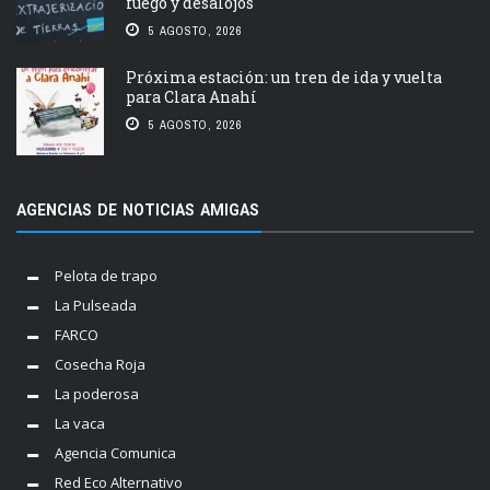
fuego y desalojos
5 AGOSTO, 2026
Próxima estación: un tren de ida y vuelta
para Clara Anahí
5 AGOSTO, 2026
AGENCIAS DE NOTICIAS AMIGAS
Pelota de trapo
La Pulseada
FARCO
Cosecha Roja
La poderosa
La vaca
Agencia Comunica
Red Eco Alternativo