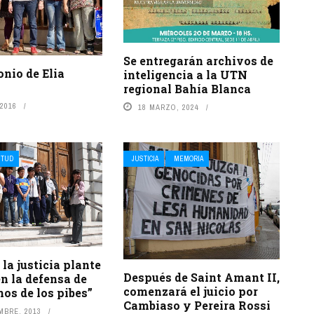
Se entregarán archivos de
onio de Elia
inteligencia a la UTN
regional Bahía Blanca
2016
18 MARZO, 2024
NTUD
JUSTICIA
MEMORIA
 la justicia plante
Después de Saint Amant II,
n la defensa de
comenzará el juicio por
hos de los pibes”
Cambiaso y Pereira Rossi
MBRE, 2013