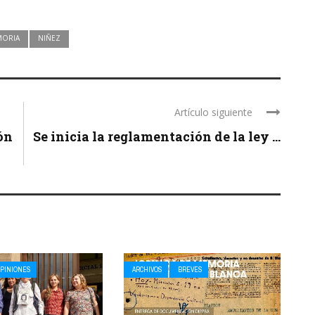
ORIA
NIÑEZ
Artículo siguiente
ión
Se inicia la reglamentación de la ley ...
PINIONES
ARCHIVOS
BREVES