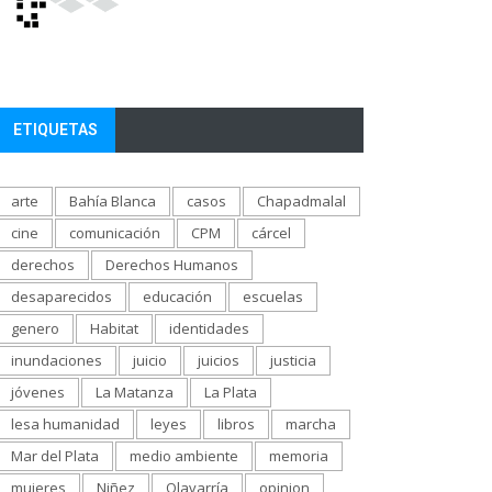
ETIQUETAS
arte
Bahía Blanca
casos
Chapadmalal
cine
comunicación
CPM
cárcel
derechos
Derechos Humanos
desaparecidos
educación
escuelas
genero
Habitat
identidades
inundaciones
juicio
juicios
justicia
jóvenes
La Matanza
La Plata
lesa humanidad
leyes
libros
marcha
Mar del Plata
medio ambiente
memoria
mujeres
Niñez
Olavarría
opinion