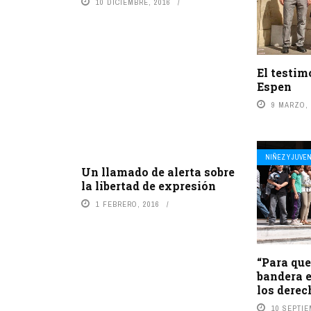
10 DICIEMBRE, 2016
El testim
Espen
9 MARZO, 
NIÑEZ Y JUVE
Un llamado de alerta sobre
la libertad de expresión
1 FEBRERO, 2016
“Para que
bandera e
los derec
10 SEPTIE