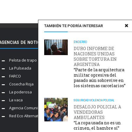
TAMBIÉN TE PODRÍA INTERESAR
ENCIERRO
AGENCIAS DE NOTICIAS AMIGAS
DURO INFORME DE
NACIONES UNIDAS
SOBRE TORTURA EN
Pelota de trapo
ARGENTINA
La Pulseada
“Parte de la arquitectura
militar opresiva del
FARCO
pasado aún sobrevive en
Cosecha Roja
los sistemas carcelarios”
La poderosa
La vaca
SEGURIDAD
VIOLENCIA POLICIAL
DESALOJO POLICIAL A
Agencia Comunica
VENDEDORAS
Red Eco Alternativo
AMBULANTES
“La ropa usada no es un
crimen, el hambre sí”