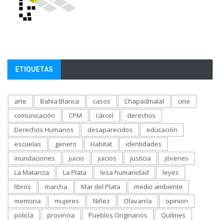
ETIQUETAS
arte
Bahía Blanca
casos
Chapadmalal
cine
comunicación
CPM
cárcel
derechos
Derechos Humanos
desaparecidos
educación
escuelas
genero
Habitat
identidades
inundaciones
juicio
juicios
justicia
jóvenes
La Matanza
La Plata
lesa humanidad
leyes
libros
marcha
Mar del Plata
medio ambiente
memoria
mujeres
Niñez
Olavarría
opinion
policía
provincia
Pueblos Originarios
Quilmes