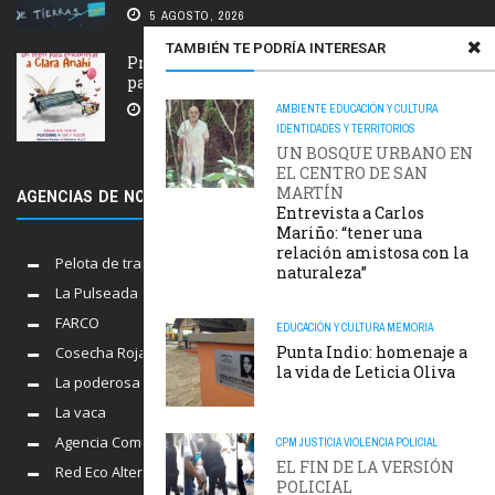
5 AGOSTO, 2026
TAMBIÉN TE PODRÍA INTERESAR
Próxima estación: un tren de ida y vuelta
para Clara Anahí
AMBIENTE
EDUCACIÓN Y CULTURA
5 AGOSTO, 2026
IDENTIDADES Y TERRITORIOS
UN BOSQUE URBANO EN
EL CENTRO DE SAN
MARTÍN
AGENCIAS DE NOTICIAS AMIGAS
Entrevista a Carlos
Mariño: “tener una
relación amistosa con la
Pelota de trapo
naturaleza”
La Pulseada
FARCO
EDUCACIÓN Y CULTURA
MEMORIA
Punta Indio: homenaje a
Cosecha Roja
la vida de Leticia Oliva
La poderosa
La vaca
Agencia Comunica
CPM
JUSTICIA
VIOLENCIA POLICIAL
EL FIN DE LA VERSIÓN
Red Eco Alternativo
POLICIAL