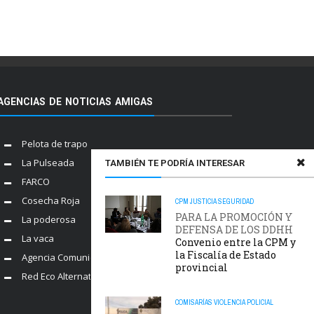
AGENCIAS DE NOTICIAS AMIGAS
Pelota de trapo
La Pulseada
TAMBIÉN TE PODRÍA INTERESAR
FARCO
Cosecha Roja
CPM
JUSTICIA
SEGURIDAD
PARA LA PROMOCIÓN Y
La poderosa
DEFENSA DE LOS DDHH
La vaca
Convenio entre la CPM y
la Fiscalía de Estado
Agencia Comunica
provincial
Red Eco Alternativo
COMISARÍAS
VIOLENCIA POLICIAL