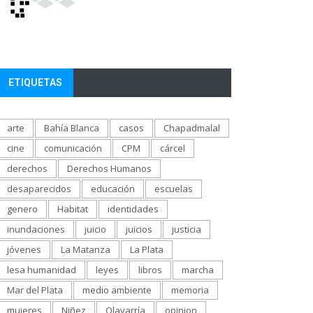
ETIQUETAS
arte
Bahía Blanca
casos
Chapadmalal
cine
comunicación
CPM
cárcel
derechos
Derechos Humanos
desaparecidos
educación
escuelas
genero
Habitat
identidades
inundaciones
juicio
juicios
justicia
jóvenes
La Matanza
La Plata
lesa humanidad
leyes
libros
marcha
Mar del Plata
medio ambiente
memoria
mujeres
Niñez
Olavarría
opinion