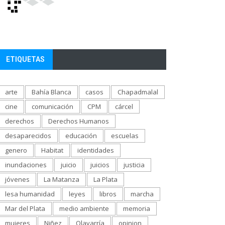
ETIQUETAS
arte
Bahía Blanca
casos
Chapadmalal
cine
comunicación
CPM
cárcel
derechos
Derechos Humanos
desaparecidos
educación
escuelas
genero
Habitat
identidades
inundaciones
juicio
juicios
justicia
jóvenes
La Matanza
La Plata
lesa humanidad
leyes
libros
marcha
Mar del Plata
medio ambiente
memoria
mujeres
Niñez
Olavarría
opinion