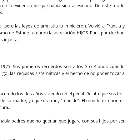
o con la evidencia de que había sido asesinado. De este modo
s.
 pero las leyes de amnistía lo impidieron. Volvió a Francia y
ismo de Estado, crearon la asociación HIJOS París para luchar,
 injustas.
 de 1975. Sus primeros recuerdos son a los 3 o 4 años cuando
largo, las requisas sistemáticas y el hecho de no poder tocar a
currido los dos años viviendo en el penal. Relata que sus tíos
de su madre, ya que era muy “rebelde”. El mundo exterior, es
cura..
 había padres que no querían que jugara con sus hijos por ser