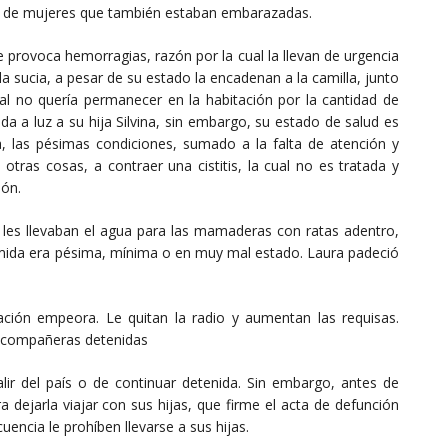
o de mujeres que también estaban embarazadas.
le provoca hemorragias, razón por la cual la llevan de urgencia
a sucia, a pesar de su estado la encadenan a la camilla, junto
al no quería permanecer en la habitación por la cantidad de
a a luz a su hija Silvina, sin embargo, su estado de salud es
ia, las pésimas condiciones, sumado a la falta de atención y
tras cosas, a contraer una cistitis, la cual no es tratada y
ñón.
es les llevaban el agua para las mamaderas con ratas adentro,
comida era pésima, mínima o en muy mal estado. Laura padeció
ción empeora. Le quitan la radio y aumentan las requisas.
s compañeras detenidas
alir del país o de continuar detenida. Sin embargo, antes de
ra dejarla viajar con sus hijas, que firme el acta de defunción
uencia le prohíben llevarse a sus hijas.