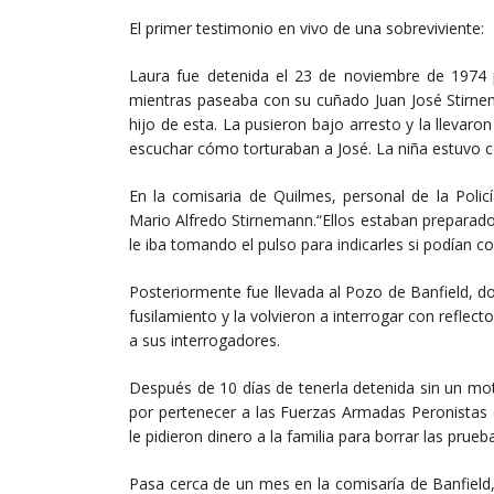
El primer testimonio en vivo de una sobreviviente:
Laura fue detenida el 23 de noviembre de 1974 
mientras paseaba con su cuñado Juan José Stirnem
hijo de esta. La pusieron bajo arresto y la llevar
escuchar cómo torturaban a José. La niña estuvo ce
En la comisaria de Quilmes, personal de la Polic
Mario Alfredo Stirnemann.“Ellos estaban preparado
le iba tomando el pulso para indicarles si podían co
Posteriormente fue llevada al Pozo de Banfield, d
fusilamiento y la volvieron a interrogar con reflec
a sus interrogadores.
Después de 10 días de tenerla detenida sin un motiv
por pertenecer a las Fuerzas Armadas Peronistas 
le pidieron dinero a la familia para borrar las prue
Pasa cerca de un mes en la comisaría de Banfield, 