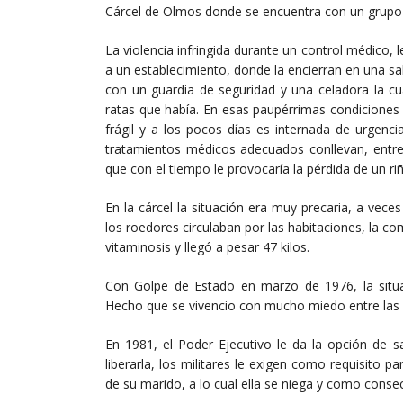
Cárcel de Olmos donde se encuentra con un grup
La violencia infringida durante un control médico, 
a un establecimiento, donde la encierran en una sal
con un guardia de seguridad y una celadora la cu
ratas que había. En esas paupérrimas condiciones d
frágil y a los pocos días es internada de urgenc
tratamientos médicos adecuados conllevan, entre o
que con el tiempo le provocaría la pérdida de un ri
En la cárcel la situación era muy precaria, a vec
los roedores circulaban por las habitaciones, la 
vitaminosis y llegó a pesar 47 kilos.
Con Golpe de Estado en marzo de 1976, la situa
Hecho que se vivencio con mucho miedo entre la
En 1981, el Poder Ejecutivo le da la opción de s
liberarla, los militares le exigen como requisito pa
de su marido, a lo cual ella se niega y como consec