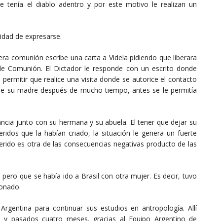
 tenía el diablo adentro y por este motivo le realizan un
idad de expresarse.
era comunión escribe una carta a Videla pidiendo que liberara
de Comunión. El Dictador le responde con un escrito donde
a permitir que realice una visita donde se autorice el contacto
a de su madre después de mucho tiempo, antes se le permitía
rancia junto con su hermana y su abuela. El tener que dejar su
ridos que la habían criado, la situación le genera un fuerte
uerido es otra de las consecuencias negativas producto de las
 pero que se había ido a Brasil con otra mujer. Es decir, tuvo
donado.
 Argentina para continuar sus estudios en antropología. Allí
e y pasados cuatro meses, gracias al Equipo Argentino de