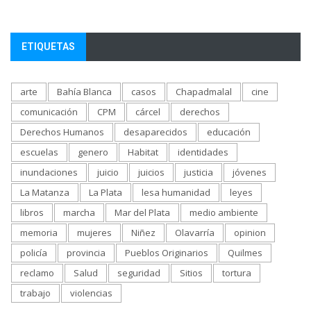
ETIQUETAS
arte
Bahía Blanca
casos
Chapadmalal
cine
comunicación
CPM
cárcel
derechos
Derechos Humanos
desaparecidos
educación
escuelas
genero
Habitat
identidades
inundaciones
juicio
juicios
justicia
jóvenes
La Matanza
La Plata
lesa humanidad
leyes
libros
marcha
Mar del Plata
medio ambiente
memoria
mujeres
Niñez
Olavarría
opinion
policía
provincia
Pueblos Originarios
Quilmes
reclamo
Salud
seguridad
Sitios
tortura
trabajo
violencias