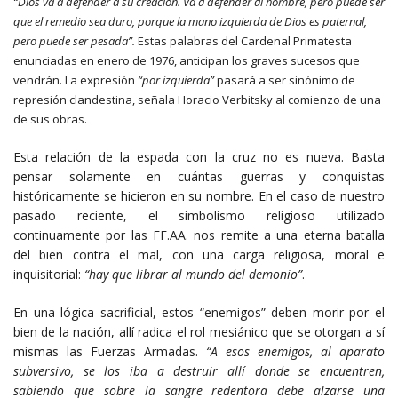
“Dios va a defender a su creación. Va a defender al hombre, pero puede ser
que el remedio sea duro, porque la mano izquierda de Dios es paternal,
pero puede ser pesada”.
Estas palabras del Cardenal Primatesta
enunciadas en enero de 1976, anticipan los graves sucesos que
vendrán. La expresión
“por izquierda”
pasará a ser sinónimo de
represión clandestina, señala Horacio Verbitsky al comienzo de una
de sus obras.
Esta relación de la espada con la cruz no es nueva. Basta
pensar solamente en cuántas guerras y conquistas
históricamente se hicieron en su nombre. En el caso de nuestro
pasado reciente, el simbolismo religioso utilizado
continuamente por las FF.AA. nos remite a una eterna batalla
del bien contra el mal, con una carga religiosa, moral e
inquisitorial:
“hay que librar al mundo del demonio”
.
En una lógica sacrificial, estos “enemigos” deben morir por el
bien de la nación, allí radica el rol mesiánico que se otorgan a sí
mismas las Fuerzas Armadas.
“A esos enemigos, al aparato
subversivo, se los iba a destruir allí donde se encuentren,
sabiendo que sobre la sangre redentora debe alzarse una