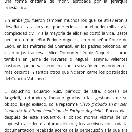
una forma cristiana de morir, aprobada por la jerarquía
eclesiástica.
Sin embargo, fueron también muchos los que se atrevieron a
desafiar esta alianza del poder eclesial con el poder militar y la
complicidad civil. Y a la mayoría de ellos les costó la vida. Baste
pensar en monseñor Enrique Angelelli, en monseñor Ponce de
León, en los mártires del Chamical, en los padres palotinos, en
las monjas francesas Alice Domon y Léonie Duquet … como
también en Jaime de Nevares o Miguel Hesayne, valientes
pastores que no vacilaron en alzar su voz aún en los momentos
más oscuros. Y tantos otros que hicieron carne los postulados
del Concilio Vaticano II.
El capuchino Eduardo Ruiz, párroco de Olta, diócesis de
Angelelli, torturado y liberado gracias a las gestiones de su
obispo, luego exiliado, solía repetirme:
“llevo grabada en mi sien
izquierda la última bendición de Enrique Angelelli”.
Pocos días
después de este encuentro, el obispo moriría víctima de un
supuesto accidente automovilístico y los archivos con toda la
documentación recabada acerca de la persecución a la que era