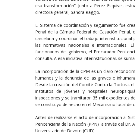
esa transformación”. Junto a Pérez Esquivel, estu
directora general, Sandra Raggio.
El Sistema de coordinación y seguimiento fue cre
Penal de la Cámara Federal de Casación Penal, co
carcelaria y coordinar el trabajo interinstitucion
las normativas nacionales e internacionales. El
funcionarios del gobierno, el Procurador Peniten
consulta. A esa iniciativa interinstitucional, se sum
La incorporación de la CPM es un claro reconocim
humanos y la denuncia de las graves e inhumanas
Desde la creación del Comité Contra la Tortura, e
institutos de jóvenes y hospitales neuropsiqu
inspecciones y se tramitaron 35 mil expedientes de
se constituyó de hecho en el Mecanismo local de co
Antes de realizarse el acto de incorporación al S
Penitenciaria de la Nación (PPN) a través del Dr. A
Universitario de Devoto (CUD).