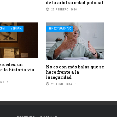
de la arbitrariedad policial
26 FEBRERO, 2016
CPM
MEMORIA
NIÑEZ Y JUVENTUD
cedes: un
No es con más balas que se
e la historia vía
hace frente a la
inseguridad
2025
28 ABRIL, 2014