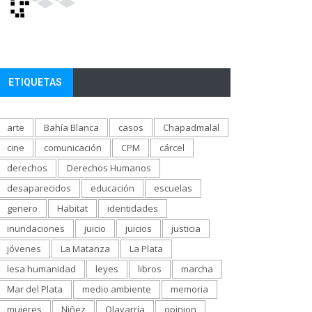
ETIQUETAS
arte
Bahía Blanca
casos
Chapadmalal
cine
comunicación
CPM
cárcel
derechos
Derechos Humanos
desaparecidos
educación
escuelas
genero
Habitat
identidades
inundaciones
juicio
juicios
justicia
jóvenes
La Matanza
La Plata
lesa humanidad
leyes
libros
marcha
Mar del Plata
medio ambiente
memoria
mujeres
Niñez
Olavarría
opinion