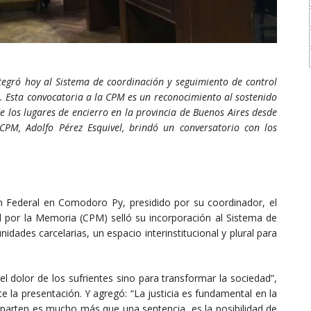
tegró hoy al Sistema de coordinación y seguimiento de control
l. Esta convocatoria a la CPM es un reconocimiento al sostenido
de los lugares de encierro en la provincia de Buenos Aires desde
 CPM, Adolfo Pérez Esquivel, brindó un conversatorio con los
n Federal en Comodoro Py, presidido por su coordinador, el
al por la Memoria (CPM) selló su incorporación al Sistema de
idades carcelarias, un espacio interinstitucional y plural para
 dolor de los sufrientes sino para transformar la sociedad”,
te la presentación. Y agregó: “La justicia es fundamental en la
parten es mucho más que una sentencia, es la posibilidad de