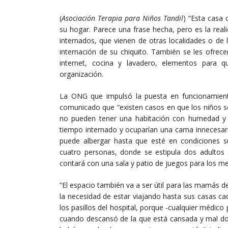
(
Asociación Terapia para Niños Tandil
) “Esta casa 
su hogar. Parece una frase hecha, pero es la reali
internados, que vienen de otras localidades o de l
internación de su chiquito. También se les ofrecer
internet, cocina y lavadero, elementos para q
organización.
La ONG que impulsó la puesta en funcionamiento 
comunicado que “existen casos en que los niños s
no pueden tener una habitación con humedad y a
tiempo internado y ocuparían una cama innecesari
puede albergar hasta que esté en condiciones su
cuatro personas, donde se estipula dos adultos
contará con una sala y patio de juegos para los m
“El espacio también va a ser útil para las mamás d
la necesidad de estar viajando hasta sus casas c
los pasillos del hospital, porque -cualquier médic
cuando descansó de la que está cansada y mal dor