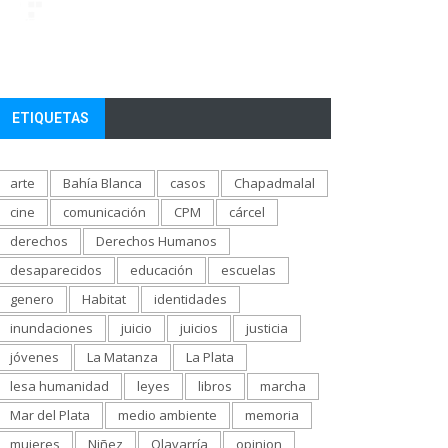
ETIQUETAS
arte
Bahía Blanca
casos
Chapadmalal
cine
comunicación
CPM
cárcel
derechos
Derechos Humanos
desaparecidos
educación
escuelas
genero
Habitat
identidades
inundaciones
juicio
juicios
justicia
jóvenes
La Matanza
La Plata
lesa humanidad
leyes
libros
marcha
Mar del Plata
medio ambiente
memoria
mujeres
Niñez
Olavarría
opinion