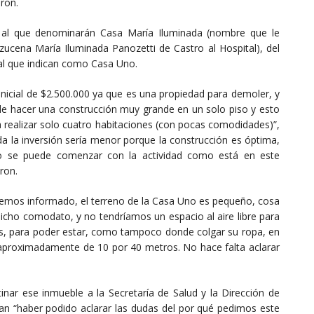
ron.
e, al que denominarán Casa María Iluminada (nombre que le
zucena María Iluminada Panozetti de Castro al Hospital), del
al que indican como Casa Uno.
nicial de $2.500.000 ya que es una propiedad para demoler, y
de hacer una construcción muy grande en un solo piso y esto
ra realizar solo cuatro habitaciones (con pocas comodidades)”,
a la inversión sería menor porque la construcción es óptima,
ero se puede comenzar con la actividad como está en este
ron.
hemos informado, el terreno de la Casa Uno es pequeño, cosa
icho comodato, y no tendríamos un espacio al aire libre para
dres, para poder estar, como tampoco donde colgar su ropa, en
 aproximadamente de 10 por 40 metros. No hace falta aclarar
tinar ese inmueble a la Secretaría de Salud y la Dirección de
n “haber podido aclarar las dudas del por qué pedimos este