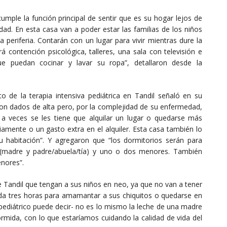
cumple la función principal de sentir que es su hogar lejos de
dad. En esta casa van a poder estar las familias de los niños
a periferia. Contarán con un lugar para vivir mientras dure la
á contención psicológica, talleres, una sala con televisión e
ue puedan cocinar y lavar su ropa”, detallaron desde la
de la terapia intensiva pediátrica en Tandil señaló en su
on dados de alta pero, por la complejidad de su enfermedad,
 veces se les tiene que alquilar un lugar o quedarse más
amente o un gasto extra en el alquiler. Esta casa también lo
 habitación”. Y agregaron que “los dormitorios serán para
 (madre y padre/abuela/tía) y uno o dos menores. También
enores”.
e Tandil que tengan a sus niños en neo, ya que no van a tener
ada tres horas para amamantar a sus chiquitos o quedarse en
o pediátrico puede decir- no es lo mismo la leche de una madre
mida, con lo que estaríamos cuidando la calidad de vida del