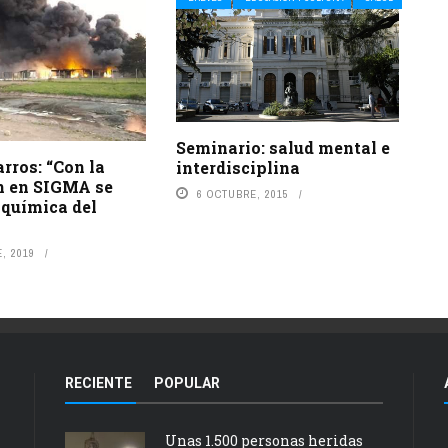
Seminario: salud mental e
rros: “Con la
interdisciplina
n en SIGMA se
6 OCTUBRE, 2015
 química del
, 2019
RECIENTE
POPULAR
Unas 1.500 personas heridas