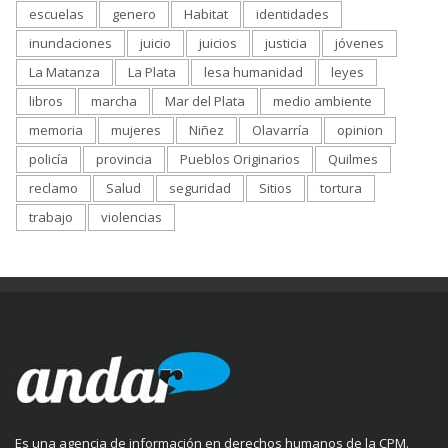
escuelas
genero
Habitat
identidades
inundaciones
juicio
juicios
justicia
jóvenes
La Matanza
La Plata
lesa humanidad
leyes
libros
marcha
Mar del Plata
medio ambiente
memoria
mujeres
Niñez
Olavarría
opinion
policía
provincia
Pueblos Originarios
Quilmes
reclamo
Salud
seguridad
Sitios
tortura
trabajo
violencias
Es una agencia de información en derechos humanos de la CPM.