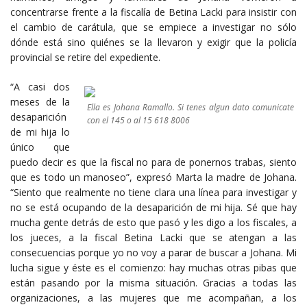
concentrarse frente a la fiscalía de Betina Lacki para insistir con
el cambio de carátula, que se empiece a investigar no sólo
dónde está sino quiénes se la llevaron y exigir que la policía
provincial se retire del expediente.
“A casi dos
meses de la
Ella es Johana Ramallo. Si tenes algun dato comunicate
desaparición
con el 145 o al 15 618 8006
de mi hija lo
único que
puedo decir es que la fiscal no para de ponernos trabas, siento
que es todo un manoseo”, expresó Marta la madre de Johana.
“Siento que realmente no tiene clara una línea para investigar y
no se está ocupando de la desaparición de mi hija. Sé que hay
mucha gente detrás de esto que pasó y les digo a los fiscales, a
los jueces, a la fiscal Betina Lacki que se atengan a las
consecuencias porque yo no voy a parar de buscar a Johana. Mi
lucha sigue y éste es el comienzo: hay muchas otras pibas que
están pasando por la misma situación. Gracias a todas las
organizaciones, a las mujeres que me acompañan, a los