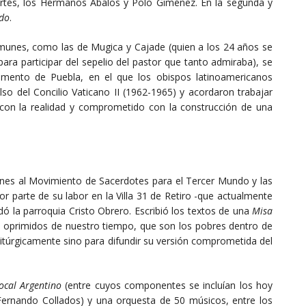
rtés, los Hermanos Ábalos y Polo Giménez. En la segunda y
ndo
.
comunes, como las de Mugica y Cajade (quien a los 24 años se
ra participar del sepelio del pastor que tanto admiraba), se
mento de Puebla, en el que los obispos latinoamericanos
lso del Concilio Vaticano II (1962-1965) y acordaron trabajar
 con la realidad y comprometido con la construcción de una
enes al Movimiento de Sacerdotes para el Tercer Mundo y las
or parte de su labor en la Villa 31 de Retiro -que actualmente
ó la parroquia Cristo Obrero. Escribió los textos de una
Misa
s oprimidos de nuestro tiempo, que son los pobres dentro de
a litúrgicamente sino para difundir su versión comprometida del
cal Argentino
(entre cuyos componentes se incluían los hoy
ernando Collados) y una orquesta de 50 músicos, entre los