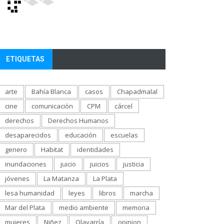
ETIQUETAS
arte
Bahía Blanca
casos
Chapadmalal
cine
comunicación
CPM
cárcel
derechos
Derechos Humanos
desaparecidos
educación
escuelas
genero
Habitat
identidades
inundaciones
juicio
juicios
justicia
jóvenes
La Matanza
La Plata
lesa humanidad
leyes
libros
marcha
Mar del Plata
medio ambiente
memoria
mujeres
Niñez
Olavarría
opinion