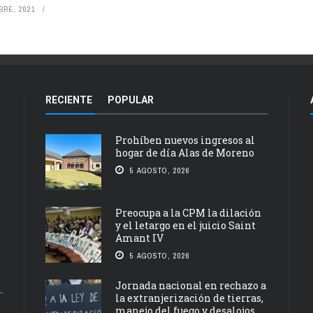
BRE, 2021
RECIENTE
POPULAR
Prohíben nuevos ingresos al
hogar de día Alas de Moreno
5 AGOSTO, 2026
Preocupa a la CPM la dilación
y el letargo en el juicio Saint
Amant IV
5 AGOSTO, 2026
Jornada nacional en rechazo a
la extranjerización de tierras,
manejo del fuego y desalojos