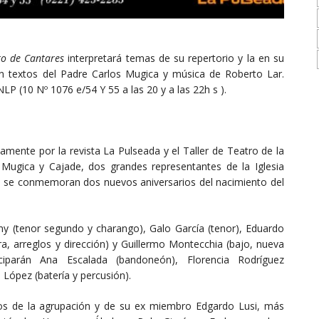
to de Cantares
interpretará temas de su repertorio y la en su
on textos del Padre Carlos Mugica y música de Roberto Lar.
LP (10 Nº 1076 e/54 Y 55 a las 20 y a las 22h s ).
amente por la revista La Pulseada y el Taller de Teatro de la
Mugica y Cajade, dos grandes representantes de la Iglesia
 se conmemoran dos nuevos aniversarios del nacimiento del
y (tenor segundo y charango), Galo García (tenor), Eduardo
ra, arreglos y dirección) y Guillermo Montecchia (bajo, nueva
iciparán Ana Escalada (bandoneón), Florencia Rodríguez
López (batería y percusión).
ios de la agrupación y de su ex miembro Edgardo Lusi, más