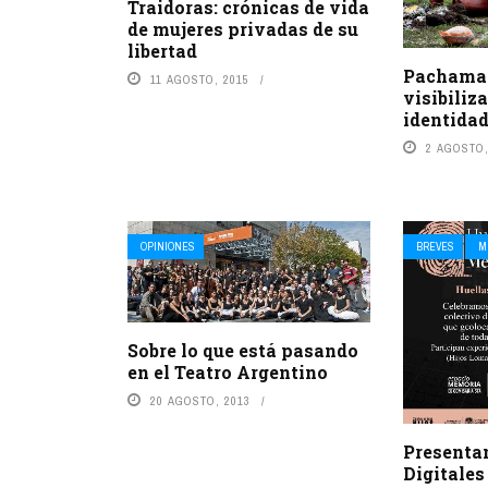
Traidoras: crónicas de vida
de mujeres privadas de su
libertad
Pachama
11 AGOSTO, 2015
visibiliz
identida
2 AGOSTO,
OPINIONES
BREVES
M
Sobre lo que está pasando
en el Teatro Argentino
20 AGOSTO, 2013
Presenta
Digitales