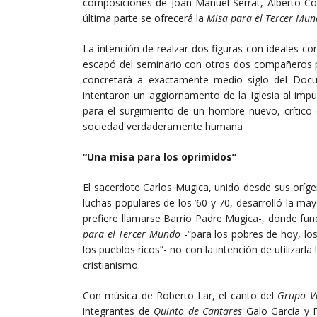
composiciones de Joan Manuel Serrat, Alberto Co
última parte se ofrecerá la
Misa para el Tercer Mu
La intención de realzar dos figuras con ideales 
escapó del seminario con otros dos compañeros pa
concretará a exactamente medio siglo del Docu
intentaron un aggiornamento de la Iglesia al impu
para el surgimiento de un hombre nuevo, crítico
sociedad verdaderamente humana
“Una misa para los oprimidos”
El sacerdote Carlos Mugica, unido desde sus oríg
luchas populares de los ’60 y 70, desarrolló la may
prefiere llamarse Barrio Padre Mugica-, donde fund
para el Tercer Mundo
-“para los pobres de hoy, lo
los pueblos ricos”- no con la intención de utilizarl
cristianismo.
Con música de Roberto Lar, el canto del
Grupo Vo
integrantes de
Quinto de Cantares
Galo García y F