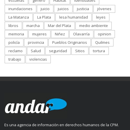
escuelas
genero
Habitat
identidades
inundaciones
juicio
juicios
justicia
jóvenes
La Matanza
La Plata
lesa humanidad
leyes
libros
marcha
Mar del Plata
medio ambiente
memoria
mujeres
Niñez
Olavarría
opinion
policía
provincia
Pueblos Originarios
Quilmes
reclamo
Salud
seguridad
Sitios
tortura
trabajo
violencias
Es una agencia de información en derechos humanos de la CPM.