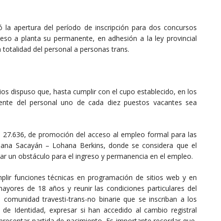
 la apertura del período de inscripción para dos concursos
reso a planta su permanente, en adhesión a la ley provincial
a totalidad del personal a personas trans.
ios dispuso que, hasta cumplir con el cupo establecido, en los
anente del personal uno de cada diez puestos vacantes sea
l 27.636, de promoción del acceso al empleo formal para las
Diana Sacayán – Lohana Berkins, donde se considera que el
tar un obstáculo para el ingreso y permanencia en el empleo.
lir funciones técnicas en programación de sitios web y en
ayores de 18 años y reunir las condiciones particulares del
 comunidad travesti-trans-no binarie que se inscriban a los
e Identidad, expresar si han accedido al cambio registral
 presentar partida de nacimiento. Es importante recordar que,