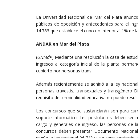
La Universidad Nacional de Mar del Plata anunció
públicos de oposición y antecedentes para el ing
14.783 que establece el cupo no inferior al 1% de l
ANDAR en Mar del Plata
(
UNMdP
) Mediante una resolución la casa de estud
ingresos a categoría inicial de la planta perm
cubierto por personas trans.
Además recientemente se adhirió a la ley naciona
personas travestis, transexuales y transgénero 
requisito de terminalidad educativa no puede resul
Los concursos que se sustanciarán son para cump
soporte informático. Les postulantes deben ser m
cargo y generales de ingreso, las personas de la
concursos deben presentar Documento Nacional d
según la ley nacional 26.743 y, en caso contrario,