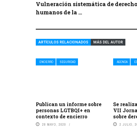
Vulneración sistemática de derech
humanos de la ...
ARTÍCULOS RELACIONADOS
MÁS DEL AUTOR
ENCIERRO
SEGURIDAD
AGENDA
E
Publican un informe sobre
Se realiz
personas LGTBQI+ en
VII Jorna
contexto de encierro
sobre de
28 MAYO, 2020
2 JULIO, 