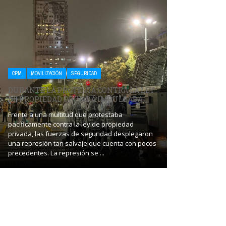
CPM
SALUD
CPM
MOVILIZACIÓN
SEGURIDAD
ALOJA PERS
DURANTE LA PROTESTA CONTRA LA LEY
PROHÍBEN
DE PROPIEDAD PRIVADA IMPULSADA ...
AL HOGAR .
Frente a una multitud que protestaba
pacíficamente contra la ley de propiedad
A partir de una 
privada, las fuerzas de seguridad desplegaron
cabo por el Juz
una represión tan salvaje que cuenta con pocos
cargo del magis
precedentes. La represión se ...
Comisión Provinci