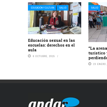
EDUCACIÓN Y CULTURA
SALUD
SALUD
Educación sexual en las
escuelas: derechos en el
“La arena
aula
turístico
6 OCTUBRE, 2015
perdiend
23 ENERO,