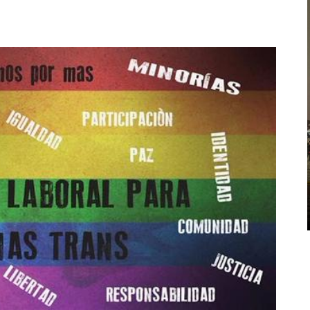
CPM
MEMORIA
DÉCIMA CONFERENCIA
MEMORIA Y DEMOCRACIA: SE
DESARROLLA LA CONFERENCIA
ANUAL ...
Entre el 28 de julio y el 1 de agosto de 2026 en la
Universidad Torcuato Di Tella se desarrolla el
10º Congreso Anual de la Memory Studies
Association que ...