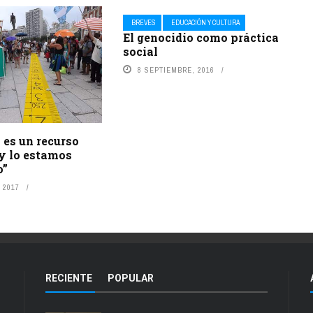
BREVES
EDUCACIÓN Y CULTURA
El genocidio como práctica
social
8 SEPTIEMBRE, 2016
 es un recurso
 y lo estamos
o”
 2017
RECIENTE
POPULAR