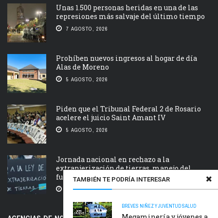
Unas 1.500 personas heridas en una de las
represiones más salvaje del último tiempo
7 AGOSTO, 2026
Prohíben nuevos ingresos al hogar de día
Alas de Moreno
5 AGOSTO, 2026
Piden que el Tribunal Federal 2 de Rosario
acelere el juicio Saint Amant IV
5 AGOSTO, 2026
Jornada nacional en rechazo a la
extranjerización de tierras, manejo del
fuego y desalojos
TAMBIÉN TE PODRÍA INTERESAR
5 AGOSTO, 2026
BREVES
NIÑEZ Y JUVENTUD
SALUD
Megaminería y jóvenes a