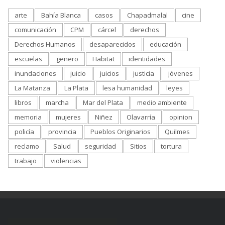
arte
Bahía Blanca
casos
Chapadmalal
cine
comunicación
CPM
cárcel
derechos
Derechos Humanos
desaparecidos
educación
escuelas
genero
Habitat
identidades
inundaciones
juicio
juicios
justicia
jóvenes
La Matanza
La Plata
lesa humanidad
leyes
libros
marcha
Mar del Plata
medio ambiente
memoria
mujeres
Niñez
Olavarría
opinion
policía
provincia
Pueblos Originarios
Quilmes
reclamo
Salud
seguridad
Sitios
tortura
trabajo
violencias