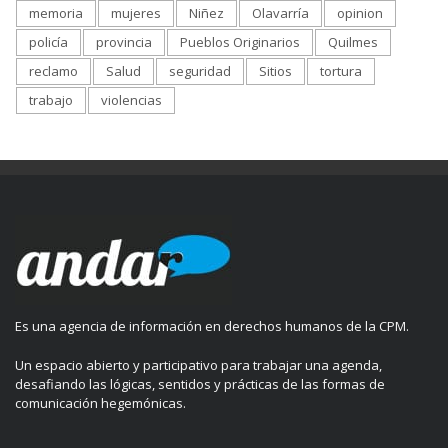
memoria
mujeres
Niñez
Olavarría
opinion
policía
provincia
Pueblos Originarios
Quilmes
reclamo
Salud
seguridad
Sitios
tortura
trabajo
violencias
Es una agencia de información en derechos humanos de la CPM.
Un espacio abierto y participativo para trabajar una agenda,
desafiando las lógicas, sentidos y prácticas de las formas de
comunicación hegemónicas.