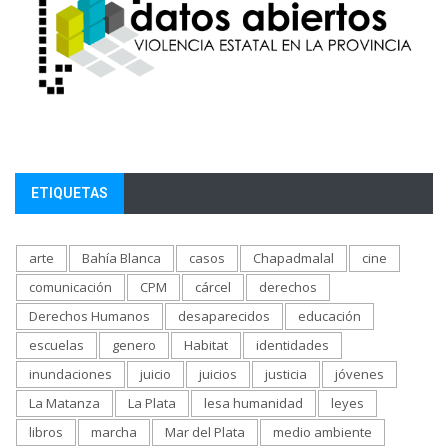
ETIQUETAS
arte
Bahía Blanca
casos
Chapadmalal
cine
comunicación
CPM
cárcel
derechos
Derechos Humanos
desaparecidos
educación
escuelas
genero
Habitat
identidades
inundaciones
juicio
juicios
justicia
jóvenes
La Matanza
La Plata
lesa humanidad
leyes
libros
marcha
Mar del Plata
medio ambiente