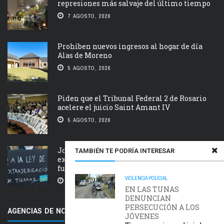
represiones más salvaje del último tiempo
7 AGOSTO, 2026
Prohíben nuevos ingresos al hogar de día
Alas de Moreno
5 AGOSTO, 2026
Piden que el Tribunal Federal 2 de Rosario
acelere el juicio Saint Amant IV
5 AGOSTO, 2026
Jornada nacional en rechazo a la
TAMBIÉN TE PODRÍA INTERESAR
extranjerización de tierras, manejo del
fuego y desalojos
VIOLENCIA POLICIAL
5 AGOSTO, 2026
EN LAS TUNAS
DENUNCIAN
PERSECUCIÓN A LOS
AGENCIAS DE NOTICIAS AMIGAS
JÓVENES