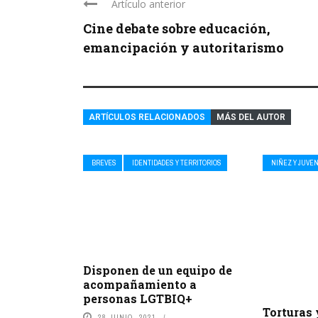
Artículo anterior
Cine debate sobre educación,
emancipación y autoritarismo
ARTÍCULOS RELACIONADOS
MÁS DEL AUTOR
BREVES
IDENTIDADES Y TERRITORIOS
NIÑEZ Y JUVE
Disponen de un equipo de
acompañamiento a
personas LGTBIQ+
Torturas
28 JUNIO, 2021