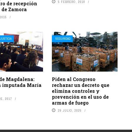
5 FEBRERO, 2018
tro de recepción
 de Zamora
 2015
JUSTICIA
SEGURIDAD
de Magdalena:
Piden al Congreso
la imputada María
rechazar un decreto que
elimina controles y
prevención en el uso de
E, 2017
armas de fuego
29 JULIO, 2025