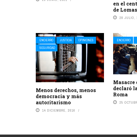
en el cen
de Lomas
28 JULIO,
ENCIERRO
JUSTICIA
OPINIONES
ENCIERRO
SEGURIDAD
Masacre 
declaró 
Menos derechos, menos
Roma
democracia y más
autoritarismo
25 OCTUBR
14 DICIEMBRE, 2016