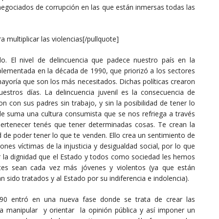
negociados de corrupción en las que están inmersas todas las
 multiplicar las violencias[/pullquote]
. El nivel de delincuencia que padece nuestro país en la
plementada en la década de 1990, que priorizó a los sectores
oría que son los más necesitados. Dichas políticas crearon
estros días. La delincuencia juvenil es la consecuencia de
 con sus padres sin trabajo, y sin la posibilidad de tener lo
e le suma una cultura consumista que se nos refriega a través
rtenecer tenés que tener determinadas cosas. Te crean la
 de poder tener lo que te venden. Ello crea un sentimiento de
nes víctimas de la injusticia y desigualdad social, por lo que
ar la dignidad que el Estado y todos como sociedad les hemos
ntes sean cada vez más jóvenes y violentos (ya que están
n sido tratados y al Estado por su indiferencia e indolencia).
’90 entró en una nueva fase donde se trata de crear las
ara manipular y orientar la opinión pública y así imponer un