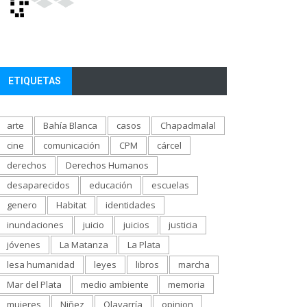
ETIQUETAS
arte
Bahía Blanca
casos
Chapadmalal
cine
comunicación
CPM
cárcel
derechos
Derechos Humanos
desaparecidos
educación
escuelas
genero
Habitat
identidades
inundaciones
juicio
juicios
justicia
jóvenes
La Matanza
La Plata
lesa humanidad
leyes
libros
marcha
Mar del Plata
medio ambiente
memoria
mujeres
Niñez
Olavarría
opinion