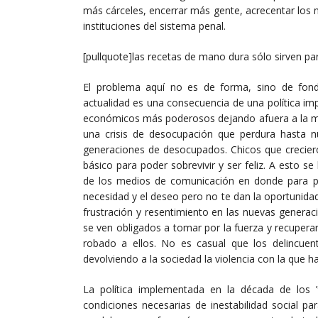
más cárceles, encerrar más gente, acrecentar los 
instituciones del sistema penal.
[pullquote]las recetas de mano dura sólo sirven para
El problema aquí no es de forma, sino de fondo
actualidad es una consecuencia de una política im
económicos más poderosos dejando afuera a la may
una crisis de desocupación que perdura hasta nu
generaciones de desocupados. Chicos que crecieron
básico para poder sobrevivir y ser feliz. A esto s
de los medios de comunicación en donde para pe
necesidad y el deseo pero no te dan la oportunidad
frustración y resentimiento en las nuevas generacio
se ven obligados a tomar por la fuerza y recuper
robado a ellos. No es casual que los delincue
devolviendo a la sociedad la violencia con la que ha
La política implementada en la década de los 
condiciones necesarias de inestabilidad social p